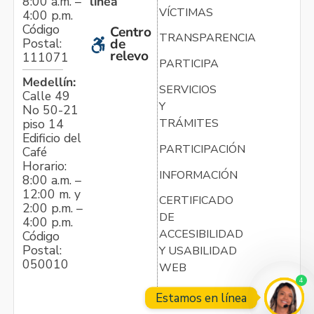
línea
8:00 a.m. –
VÍCTIMAS
4:00 p.m.
Código
Centro
TRANSPARENCIA
Postal:
de
relevo
111071
PARTICIPA
Medellín:
SERVICIOS
Calle 49
Y
No 50-21
TRÁMITES
piso 14
Edificio del
PARTICIPACIÓN
Café
Horario:
INFORMACIÓN
8:00 a.m. –
12:00 m. y
CERTIFICADO
2:00 p.m. –
DE
4:00 p.m.
ACCESIBILIDAD
Código
Postal:
Y USABILIDAD
050010
WEB
4
Estamos en línea