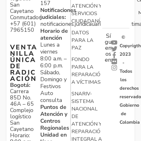
157
San
ATENCIÓN Y
Notificaciones
Cayetano
M
SERVICIOS
judiciales:
Conmutador:
CIUDADANÍA
+57 (601)
notificaciones.juridicauariv@unidadvictim
7965150
Horario de
DATOS
Sí
atención
©
PARA LA
gu
Lunes a
Copyrigth
VENTA
en
PAZ
viernes
NILLA
os
2023
8:00 a.m. –
ÚNICA
FONDO
en:
-
6:00 p.m.
DE
PARA LA
Todos
RADIC
Sábado,
REPARACIÓN
ACIÓN
Domingo y
los
A VÍCTIMAS
Bogotá:
Festivos
derechos
Carrera
Auto
SNARIV-
reservado
85D No.
consulta
SISTEMA
46A – 65
Gobierno
Puntos de
NACIONAL
Complejo
Atención y
de
logístico
DE
Centros
Colombia
San
ATENCIÓN Y
Regionales
Cayetano
REPARACIÓN
Unidad en
Horario:
INTEGRAL A