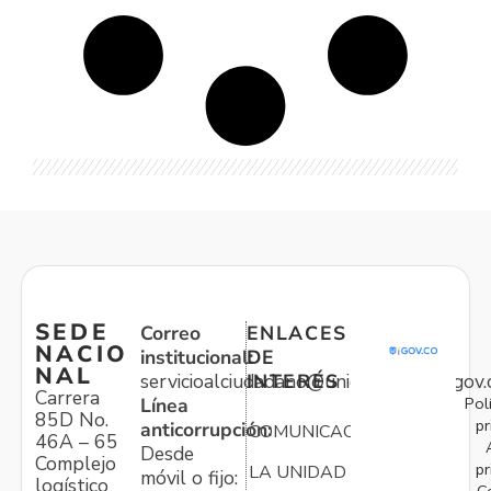
SEDE
Correo
ENLACES
NACIO
institucional:
DE
NAL
servicioalciudadano@unidadvictimas.gov.
INTERÉS
Carrera
Pol
Línea
85D No.
pr
anticorrupción:
COMUNICACIONES
46A – 65
Desde
Complejo
pr
LA UNIDAD
móvil o fijo:
logístico
C