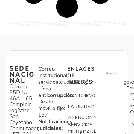
SEDE
Correo
ENLACES
NACIO
institucional:
DE
NAL
servicioalciudadano@unidadvictimas.gov.
INTERÉS
Carrera
Pol
Línea
85D No.
pr
anticorrupción:
COMUNICACIONES
46A – 65
Desde
Complejo
pr
LA UNIDAD
móvil o fijo:
logístico
C
157
San
ATENCIÓN Y
Notificaciones
Cayetano
M
SERVICIOS
judiciales:
Conmutador:
CIUDADANÍA