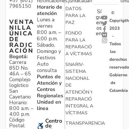
+57 (601)
notificaciones.juridicauariv@unidadvictim
7965150
Horario de
DATOS
Sí
atención
©
PARA LA
gu
Lunes a
Copyrigth
VENTA
en
PAZ
viernes
NILLA
os
2023
8:00 a.m. –
ÚNICA
FONDO
en:
-
6:00 p.m.
DE
PARA LA
Todos
RADIC
Sábado,
REPARACIÓN
ACIÓN
Domingo y
los
A VÍCTIMAS
Bogotá:
Festivos
derechos
Carrera
Auto
SNARIV-
reservado
85D No.
consulta
SISTEMA
46A – 65
Gobierno
Puntos de
NACIONAL
Complejo
Atención y
de
logístico
DE
Centros
Colombia
San
ATENCIÓN Y
Regionales
Cayetano
REPARACIÓN
Unidad en
Horario:
INTEGRAL A
línea
8:00 a.m. –
VÍCTIMAS
4:00 p.m.
Código
Centro
TRANSPARENCIA
Postal:
de