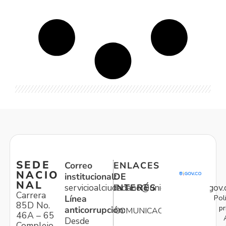
SEDE
Correo
ENLACES
NACIO
institucional:
DE
NAL
servicioalciudadano@unidadvictimas.gov.
INTERÉS
Carrera
Pol
Línea
85D No.
pr
anticorrupción:
COMUNICACIONES
46A – 65
Desde
Complejo