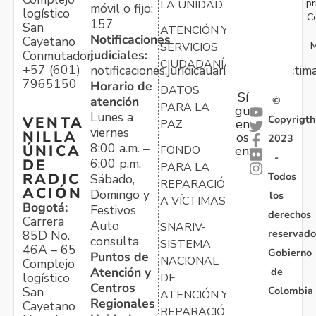
pr
LA UNIDAD
móvil o fijo:
logístico
C
157
San
ATENCIÓN Y
Notificaciones
Cayetano
M
SERVICIOS
judiciales:
Conmutador:
CIUDADANÍA
+57 (601)
notificaciones.juridicauariv@unidadvictim
7965150
Horario de
DATOS
Sí
atención
©
PARA LA
gu
Lunes a
Copyrigth
VENTA
en
PAZ
viernes
NILLA
os
2023
8:00 a.m. –
ÚNICA
FONDO
en:
-
6:00 p.m.
DE
PARA LA
Todos
RADIC
Sábado,
REPARACIÓN
ACIÓN
Domingo y
los
A VÍCTIMAS
Bogotá:
Festivos
derechos
Carrera
Auto
SNARIV-
reservado
85D No.
consulta
SISTEMA
46A – 65
Gobierno
Puntos de
NACIONAL
Complejo
Atención y
de
logístico
DE
Centros
Colombia
San
ATENCIÓN Y
Regionales
Cayetano
REPARACIÓN