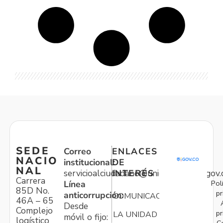
SEDE
Correo
ENLACES
NACIO
institucional:
DE
NAL
servicioalciudadano@unidadvictimas.gov.
INTERÉS
Carrera
Pol
Línea
85D No.
pr
anticorrupción:
COMUNICACIONES
46A – 65
Desde
Complejo
pr
LA UNIDAD
móvil o fijo:
logístico
C