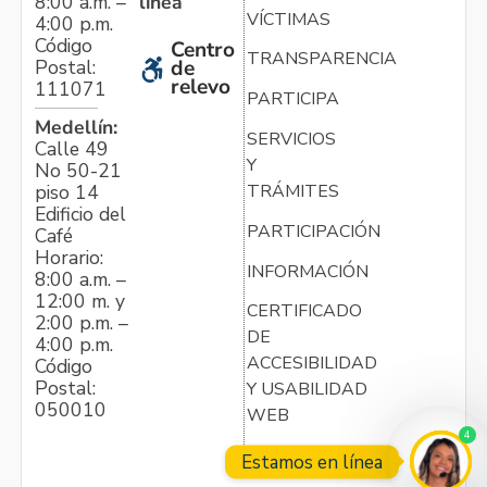
línea
8:00 a.m. –
VÍCTIMAS
4:00 p.m.
Código
Centro
TRANSPARENCIA
Postal:
de
relevo
111071
PARTICIPA
Medellín:
SERVICIOS
Calle 49
Y
No 50-21
TRÁMITES
piso 14
Edificio del
PARTICIPACIÓN
Café
Horario:
INFORMACIÓN
8:00 a.m. –
12:00 m. y
CERTIFICADO
2:00 p.m. –
DE
4:00 p.m.
ACCESIBILIDAD
Código
Postal:
Y USABILIDAD
050010
WEB
4
Estamos en línea