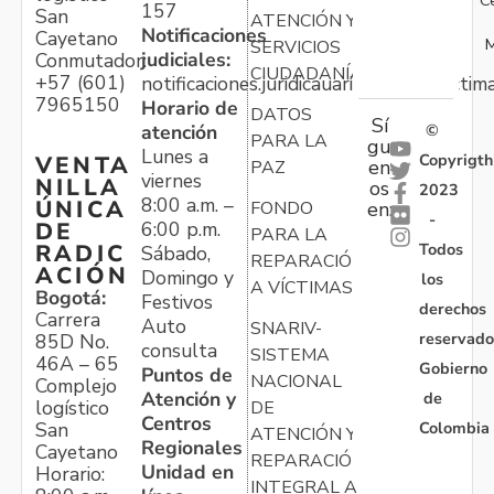
157
San
ATENCIÓN Y
Notificaciones
Cayetano
M
SERVICIOS
judiciales:
Conmutador:
CIUDADANÍA
+57 (601)
notificaciones.juridicauariv@unidadvictim
7965150
Horario de
DATOS
Sí
atención
©
PARA LA
gu
Lunes a
Copyrigth
VENTA
en
PAZ
viernes
NILLA
os
2023
8:00 a.m. –
ÚNICA
FONDO
en:
-
6:00 p.m.
DE
PARA LA
Todos
RADIC
Sábado,
REPARACIÓN
ACIÓN
Domingo y
los
A VÍCTIMAS
Bogotá:
Festivos
derechos
Carrera
Auto
SNARIV-
reservado
85D No.
consulta
SISTEMA
46A – 65
Gobierno
Puntos de
NACIONAL
Complejo
Atención y
de
logístico
DE
Centros
Colombia
San
ATENCIÓN Y
Regionales
Cayetano
REPARACIÓN
Unidad en
Horario:
INTEGRAL A