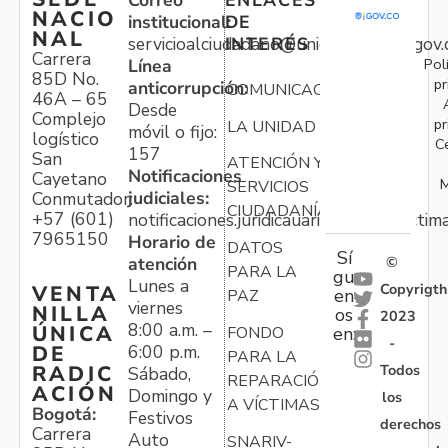
NACIO
institucional:
DE
NAL
servicioalciudadano@unidadvictimas.gov.
INTERÉS
Carrera
Pol
Línea
85D No.
pr
anticorrupción:
COMUNICACIONES
46A – 65
Desde
Complejo
pr
LA UNIDAD
móvil o fijo:
logístico
C
157
San
ATENCIÓN Y
Notificaciones
Cayetano
M
SERVICIOS
judiciales:
Conmutador:
CIUDADANÍA
+57 (601)
notificaciones.juridicauariv@unidadvictim
7965150
Horario de
DATOS
Sí
atención
©
PARA LA
gu
Lunes a
Copyrigth
VENTA
en
PAZ
viernes
NILLA
os
2023
8:00 a.m. –
ÚNICA
FONDO
en:
-
6:00 p.m.
DE
PARA LA
Todos
RADIC
Sábado,
REPARACIÓN
ACIÓN
Domingo y
los
A VÍCTIMAS
Bogotá:
Festivos
derechos
Carrera
Auto
SNARIV-