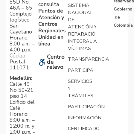
reservado
85D No.
consulta
SISTEMA
46A – 65
Gobierno
Puntos de
NACIONAL
Complejo
Atención y
de
logístico
DE
Centros
Colombia
San
ATENCIÓN Y
Regionales
Cayetano
REPARACIÓN
Unidad en
Horario:
INTEGRAL A
línea
8:00 a.m. –
VÍCTIMAS
4:00 p.m.
Código
Centro
TRANSPARENCIA
Postal:
de
relevo
111071
PARTICIPA
Medellín:
SERVICIOS
Calle 49
Y
No 50-21
TRÁMITES
piso 14
Edificio del
PARTICIPACIÓN
Café
Horario:
INFORMACIÓN
8:00 a.m. –
12:00 m. y
CERTIFICADO
2:00 p.m. –