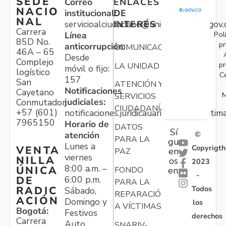
SEDE
Correo
ENLACES
NACIO
institucional:
DE
NAL
servicioalciudadano@unidadvictimas.gov.
INTERÉS
Carrera
Pol
Línea
85D No.
pr
anticorrupción:
COMUNICACIONES
46A – 65
Desde
Complejo
pr
LA UNIDAD
móvil o fijo:
logístico
C
157
San
ATENCIÓN Y
Notificaciones
Cayetano
M
SERVICIOS
judiciales:
Conmutador:
CIUDADANÍA
+57 (601)
notificaciones.juridicauariv@unidadvictim
7965150
Horario de
DATOS
Sí
atención
©
PARA LA
gu
Lunes a
Copyrigth
VENTA
en
PAZ
viernes
NILLA
os
2023
8:00 a.m. –
ÚNICA
FONDO
en:
-
6:00 p.m.
DE
PARA LA
Todos
RADIC
Sábado,
REPARACIÓN
ACIÓN
Domingo y
los
A VÍCTIMAS
Bogotá:
Festivos
derechos
Carrera
Auto
SNARIV-