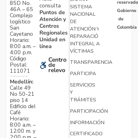
reservado
85D No.
consulta
SISTEMA
46A – 65
Gobierno
Puntos de
NACIONAL
Complejo
Atención y
de
logístico
DE
Centros
Colombia
San
ATENCIÓN Y
Regionales
Cayetano
REPARACIÓN
Unidad en
Horario:
INTEGRAL A
línea
8:00 a.m. –
VÍCTIMAS
4:00 p.m.
Código
Centro
TRANSPARENCIA
Postal:
de
relevo
111071
PARTICIPA
Medellín:
SERVICIOS
Calle 49
Y
No 50-21
TRÁMITES
piso 14
Edificio del
PARTICIPACIÓN
Café
Horario:
INFORMACIÓN
8:00 a.m. –
12:00 m. y
CERTIFICADO
2:00 p.m. –