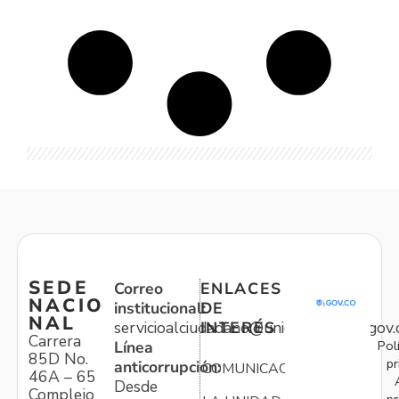
SEDE
Correo
ENLACES
NACIO
institucional:
DE
NAL
servicioalciudadano@unidadvictimas.gov.
INTERÉS
Carrera
Pol
Línea
85D No.
pr
anticorrupción:
COMUNICACIONES
46A – 65
Desde
Complejo
pr