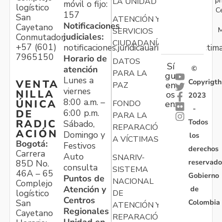
LA UNIDAD
móvil o fijo:
logístico
C
157
San
ATENCIÓN Y
Notificaciones
Cayetano
M
SERVICIOS
judiciales:
Conmutador:
CIUDADANÍA
+57 (601)
notificaciones.juridicauariv@unidadvictim
7965150
Horario de
DATOS
Sí
atención
©
PARA LA
gu
Lunes a
Copyrigth
VENTA
en
PAZ
viernes
NILLA
os
2023
8:00 a.m. –
ÚNICA
FONDO
en:
-
6:00 p.m.
DE
PARA LA
Todos
RADIC
Sábado,
REPARACIÓN
ACIÓN
Domingo y
los
A VÍCTIMAS
Bogotá:
Festivos
derechos
Carrera
Auto
SNARIV-
reservado
85D No.
consulta
SISTEMA
46A – 65
Gobierno
Puntos de
NACIONAL
Complejo
Atención y
de
logístico
DE
Centros
Colombia
San
ATENCIÓN Y
Regionales
Cayetano
REPARACIÓN
Unidad en