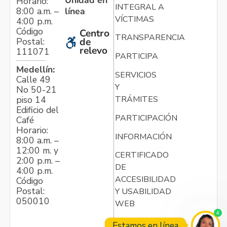
Horario:
INTEGRAL A
línea
8:00 a.m. –
VÍCTIMAS
4:00 p.m.
Código
Centro
TRANSPARENCIA
Postal:
de
relevo
111071
PARTICIPA
Medellín:
SERVICIOS
Calle 49
Y
No 50-21
TRÁMITES
piso 14
Edificio del
PARTICIPACIÓN
Café
Horario:
INFORMACIÓN
8:00 a.m. –
12:00 m. y
CERTIFICADO
2:00 p.m. –
DE
4:00 p.m.
ACCESIBILIDAD
Código
Postal:
Y USABILIDAD
050010
WEB
4
Estamos en línea