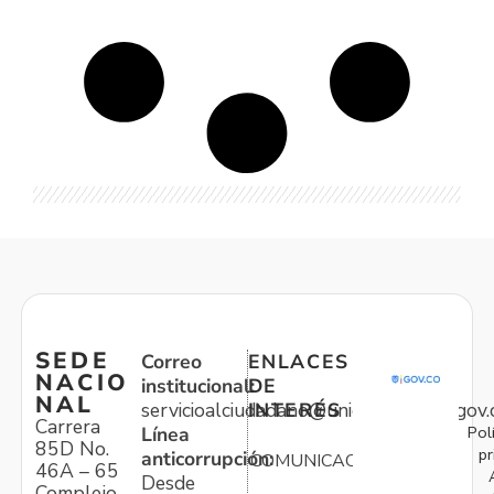
SEDE
Correo
ENLACES
NACIO
institucional:
DE
NAL
servicioalciudadano@unidadvictimas.gov.
INTERÉS
Carrera
Pol
Línea
85D No.
pr
anticorrupción:
COMUNICACIONES
46A – 65
Desde
Complejo