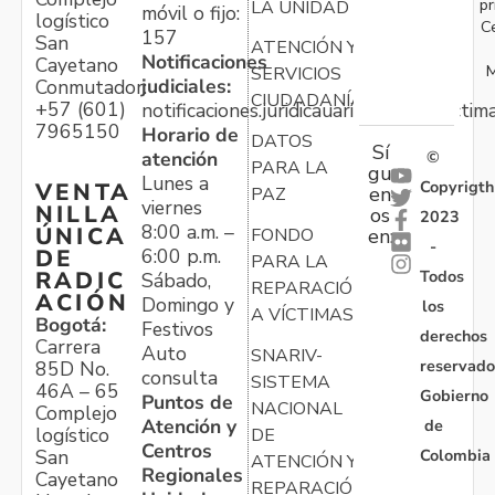
pr
LA UNIDAD
móvil o fijo:
logístico
C
157
San
ATENCIÓN Y
Notificaciones
Cayetano
M
SERVICIOS
judiciales:
Conmutador:
CIUDADANÍA
+57 (601)
notificaciones.juridicauariv@unidadvictim
7965150
Horario de
DATOS
Sí
atención
©
PARA LA
gu
Lunes a
Copyrigth
VENTA
en
PAZ
viernes
NILLA
os
2023
8:00 a.m. –
ÚNICA
FONDO
en:
-
6:00 p.m.
DE
PARA LA
Todos
RADIC
Sábado,
REPARACIÓN
ACIÓN
Domingo y
los
A VÍCTIMAS
Bogotá:
Festivos
derechos
Carrera
Auto
SNARIV-
reservado
85D No.
consulta
SISTEMA
46A – 65
Gobierno
Puntos de
NACIONAL
Complejo
Atención y
de
logístico
DE
Centros
Colombia
San
ATENCIÓN Y
Regionales
Cayetano
REPARACIÓN