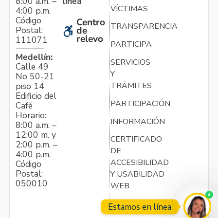
línea
8:00 a.m. –
VÍCTIMAS
4:00 p.m.
Código
Centro
TRANSPARENCIA
Postal:
de
relevo
111071
PARTICIPA
Medellín:
SERVICIOS
Calle 49
Y
No 50-21
TRÁMITES
piso 14
Edificio del
PARTICIPACIÓN
Café
Horario:
INFORMACIÓN
8:00 a.m. –
12:00 m. y
CERTIFICADO
2:00 p.m. –
DE
4:00 p.m.
ACCESIBILIDAD
Código
Postal:
Y USABILIDAD
050010
WEB
4
Estamos en línea