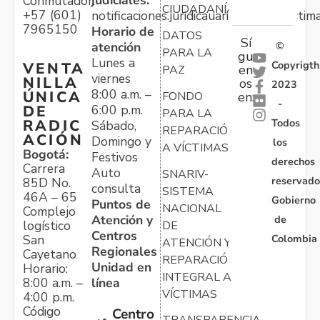
Conmutador:
CIUDADANÍA
+57 (601)
notificaciones.juridicauariv@unidadvictim
7965150
Horario de
DATOS
Sí
atención
©
PARA LA
gu
Lunes a
Copyrigth
VENTA
en
PAZ
viernes
NILLA
os
2023
8:00 a.m. –
ÚNICA
FONDO
en:
-
6:00 p.m.
DE
PARA LA
Todos
RADIC
Sábado,
REPARACIÓN
ACIÓN
Domingo y
los
A VÍCTIMAS
Bogotá:
Festivos
derechos
Carrera
Auto
SNARIV-
reservado
85D No.
consulta
SISTEMA
46A – 65
Gobierno
Puntos de
NACIONAL
Complejo
Atención y
de
logístico
DE
Centros
Colombia
San
ATENCIÓN Y
Regionales
Cayetano
REPARACIÓN
Unidad en
Horario:
INTEGRAL A
línea
8:00 a.m. –
VÍCTIMAS
4:00 p.m.
Código
Centro