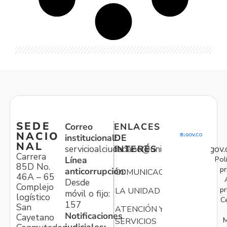
SEDE
Correo
ENLACES
NACIO
institucional:
DE
NAL
servicioalciudadano@unidadvictimas.gov.
INTERÉS
Carrera
Pol
Línea
85D No.
pr
anticorrupción:
COMUNICACIONES
46A – 65
Desde
Complejo
pr
LA UNIDAD
móvil o fijo:
logístico
C
157
San
ATENCIÓN Y
Notificaciones
Cayetano
M
SERVICIOS
judiciales: