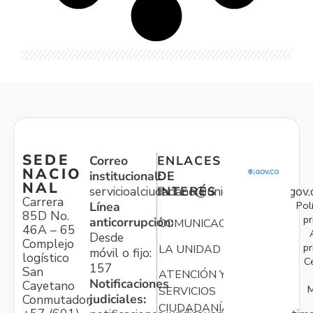
SEDE
Correo
ENLACES
NACIO
institucional:
DE
NAL
servicioalciudadano@unidadvictimas.gov.
INTERÉS
Carrera
Pol
Línea
85D No.
pr
anticorrupción:
COMUNICACIONES
46A – 65
Desde
Complejo
pr
LA UNIDAD
móvil o fijo:
logístico
C
157
San
ATENCIÓN Y
Notificaciones
Cayetano
M
SERVICIOS
judiciales:
Conmutador:
CIUDADANÍA