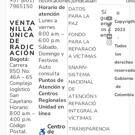
+57 (601)
notificaciones.juridicauariv@unidadvictim
7965150
Horario de
DATOS
Sí
atención
©
PARA LA
gu
Lunes a
Copyrigth
VENTA
en
PAZ
viernes
NILLA
os
2023
8:00 a.m. –
ÚNICA
FONDO
en:
-
6:00 p.m.
DE
PARA LA
Todos
RADIC
Sábado,
REPARACIÓN
ACIÓN
Domingo y
los
A VÍCTIMAS
Bogotá:
Festivos
derechos
Carrera
Auto
SNARIV-
reservado
85D No.
consulta
SISTEMA
46A – 65
Gobierno
Puntos de
NACIONAL
Complejo
Atención y
de
logístico
DE
Centros
Colombia
San
ATENCIÓN Y
Regionales
Cayetano
REPARACIÓN
Unidad en
Horario:
INTEGRAL A
línea
8:00 a.m. –
VÍCTIMAS
4:00 p.m.
Código
Centro
TRANSPARENCIA
Postal:
de