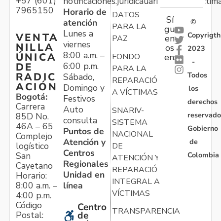
+57 (601)
notificaciones.juridicauariv@unidadvictim
7965150
Horario de
DATOS
Sí
atención
©
PARA LA
gu
Lunes a
Copyrigth
VENTA
en
PAZ
viernes
NILLA
os
2023
8:00 a.m. –
ÚNICA
FONDO
en:
-
6:00 p.m.
DE
PARA LA
Todos
RADIC
Sábado,
REPARACIÓN
ACIÓN
Domingo y
los
A VÍCTIMAS
Bogotá:
Festivos
derechos
Carrera
Auto
SNARIV-
reservado
85D No.
consulta
SISTEMA
46A – 65
Gobierno
Puntos de
NACIONAL
Complejo
Atención y
de
logístico
DE
Centros
Colombia
San
ATENCIÓN Y
Regionales
Cayetano
REPARACIÓN
Unidad en
Horario:
INTEGRAL A
línea
8:00 a.m. –
VÍCTIMAS
4:00 p.m.
Código
Centro
TRANSPARENCIA
Postal:
de