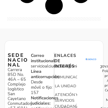
SEDE
Correo
ENLACES
NACIO
institucional:
DE
NAL
servicioalciudadano@unidadvictimas.gov.
INTERÉS
Carrera
Pol
Línea
85D No.
pr
anticorrupción:
COMUNICACIONES
46A – 65
Desde
Complejo
pr
LA UNIDAD
móvil o fijo:
logístico
C
157
San
ATENCIÓN Y
Notificaciones
Cayetano
M
SERVICIOS
judiciales:
Conmutador:
CIUDADANÍA