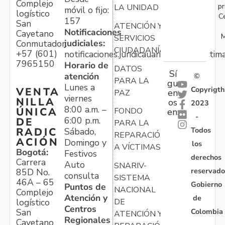
Complejo
pr
LA UNIDAD
móvil o fijo:
logístico
C
157
San
ATENCIÓN Y
Notificaciones
Cayetano
M
SERVICIOS
judiciales:
Conmutador:
CIUDADANÍA
+57 (601)
notificaciones.juridicauariv@unidadvictim
7965150
Horario de
DATOS
Sí
atención
©
PARA LA
gu
Lunes a
Copyrigth
VENTA
en
PAZ
viernes
NILLA
os
2023
8:00 a.m. –
ÚNICA
FONDO
en:
-
6:00 p.m.
DE
PARA LA
Todos
RADIC
Sábado,
REPARACIÓN
ACIÓN
Domingo y
los
A VÍCTIMAS
Bogotá:
Festivos
derechos
Carrera
Auto
SNARIV-
reservado
85D No.
consulta
SISTEMA
46A – 65
Gobierno
Puntos de
NACIONAL
Complejo
Atención y
de
logístico
DE
Centros
Colombia
San
ATENCIÓN Y
Regionales
Cayetano