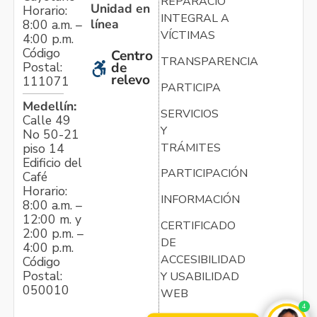
REPARACIÓN
Unidad en
Horario:
INTEGRAL A
línea
8:00 a.m. –
VÍCTIMAS
4:00 p.m.
Código
Centro
TRANSPARENCIA
Postal:
de
relevo
111071
PARTICIPA
Medellín:
SERVICIOS
Calle 49
Y
No 50-21
TRÁMITES
piso 14
Edificio del
PARTICIPACIÓN
Café
Horario:
INFORMACIÓN
8:00 a.m. –
12:00 m. y
CERTIFICADO
2:00 p.m. –
DE
4:00 p.m.
ACCESIBILIDAD
Código
Postal:
Y USABILIDAD
050010
WEB
4