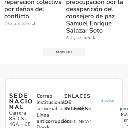
reparación colectiva
preocupación por la
por daños del
desaparición del
conflicto
consejero de paz
Samuel Enrique
30 julio, 2026
Salazar Soto
28 julio, 2026
Cargar Más
SEDE
Correo
ENLACES
NACIO
institucional:
DE
NAL
servicioalciudadano@unidadvictimas.gov.
INTERÉS
Carrera
Pol
Línea
85D No.
pr
anticorrupción:
COMUNICACIONES
46A – 65
Desde