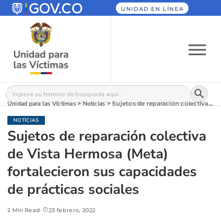
UNIDAD EN LÍNEA
Botón
Buscar:
Unidad para las Víctimas
>
Noticias
>
Sujetos de reparación colectiva de Vista Hermosa (Meta) fortalecieron sus capacidades de prácticas sociales
NOTICIAS
Sujetos de reparación colectiva
de Vista Hermosa (Meta)
fortalecieron sus capacidades
de prácticas sociales
2 Min Read
23 febrero, 2022