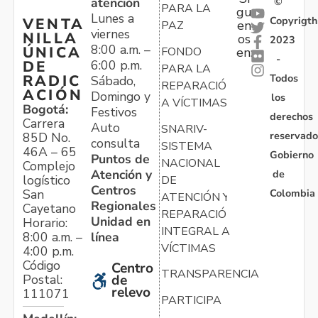
atención
©
PARA LA
gu
Lunes a
Copyrigth
VENTA
en
PAZ
viernes
NILLA
os
2023
8:00 a.m. –
ÚNICA
FONDO
en:
-
6:00 p.m.
DE
PARA LA
Todos
RADIC
Sábado,
REPARACIÓN
ACIÓN
Domingo y
los
A VÍCTIMAS
Bogotá:
Festivos
derechos
Carrera
Auto
SNARIV-
reservado
85D No.
consulta
SISTEMA
46A – 65
Gobierno
Puntos de
NACIONAL
Complejo
Atención y
de
logístico
DE
Centros
Colombia
San
ATENCIÓN Y
Regionales
Cayetano
REPARACIÓN
Unidad en
Horario:
INTEGRAL A
línea
8:00 a.m. –
VÍCTIMAS
4:00 p.m.
Código
Centro
TRANSPARENCIA
Postal:
de
relevo
111071
PARTICIPA