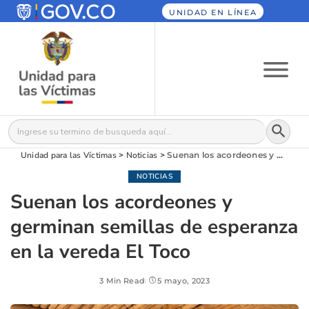
UNIDAD EN LÍNEA
Botón
Buscar:
Unidad para las Víctimas
>
Noticias
>
Suenan los acordeones y germinan semillas de esperanza en la vereda El Toco
NOTICIAS
Suenan los acordeones y
germinan semillas de esperanza
en la vereda El Toco
3 Min Read
5 mayo, 2023