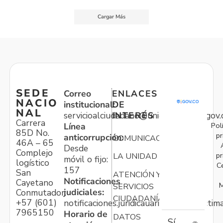
Cargar Más
SEDE
Correo
ENLACES
NACIO
institucional:
DE
NAL
servicioalciudadano@unidadvictimas.gov.
INTERÉS
Carrera
Pol
Línea
85D No.
pr
anticorrupción:
COMUNICACIONES
46A – 65
Desde
Complejo
pr
LA UNIDAD
móvil o fijo:
logístico
C
157
San
ATENCIÓN Y
Notificaciones
Cayetano
M
SERVICIOS
judiciales:
Conmutador:
CIUDADANÍA
+57 (601)
notificaciones.juridicauariv@unidadvictim
7965150
Horario de
DATOS
Sí