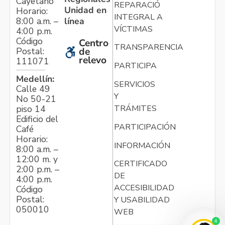
Cayetano
REPARACIÓN
Unidad en
Horario:
INTEGRAL A
línea
8:00 a.m. –
VÍCTIMAS
4:00 p.m.
Código
Centro
TRANSPARENCIA
Postal:
de
relevo
111071
PARTICIPA
Medellín:
SERVICIOS
Calle 49
Y
No 50-21
TRÁMITES
piso 14
Edificio del
PARTICIPACIÓN
Café
Horario:
INFORMACIÓN
8:00 a.m. –
12:00 m. y
CERTIFICADO
2:00 p.m. –
DE
4:00 p.m.
ACCESIBILIDAD
Código
Postal:
Y USABILIDAD
050010
WEB
4