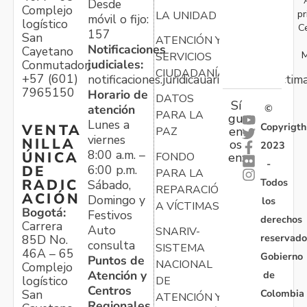
Desde
Complejo
pr
LA UNIDAD
móvil o fijo:
logístico
C
157
San
ATENCIÓN Y
Notificaciones
Cayetano
M
SERVICIOS
judiciales:
Conmutador:
CIUDADANÍA
+57 (601)
notificaciones.juridicauariv@unidadvictim
7965150
Horario de
DATOS
Sí
atención
©
PARA LA
gu
Lunes a
Copyrigth
VENTA
en
PAZ
viernes
NILLA
os
2023
8:00 a.m. –
ÚNICA
FONDO
en:
-
6:00 p.m.
DE
PARA LA
Todos
RADIC
Sábado,
REPARACIÓN
ACIÓN
Domingo y
los
A VÍCTIMAS
Bogotá:
Festivos
derechos
Carrera
Auto
SNARIV-
reservado
85D No.
consulta
SISTEMA
46A – 65
Gobierno
Puntos de
NACIONAL
Complejo
Atención y
de
logístico
DE
Centros
Colombia
San
ATENCIÓN Y
Regionales