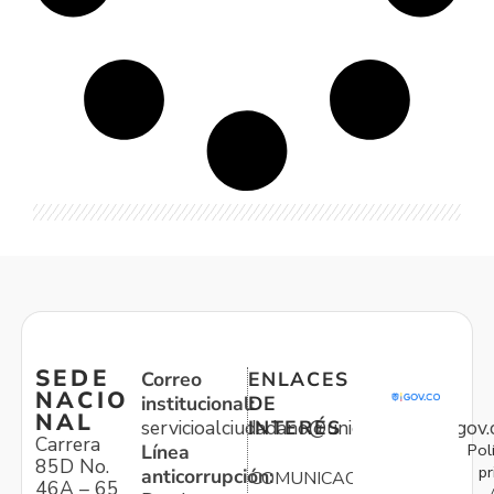
SEDE
Correo
ENLACES
NACIO
institucional:
DE
NAL
servicioalciudadano@unidadvictimas.gov.
INTERÉS
Carrera
Pol
Línea
85D No.
pr
anticorrupción:
COMUNICACIONES
46A – 65