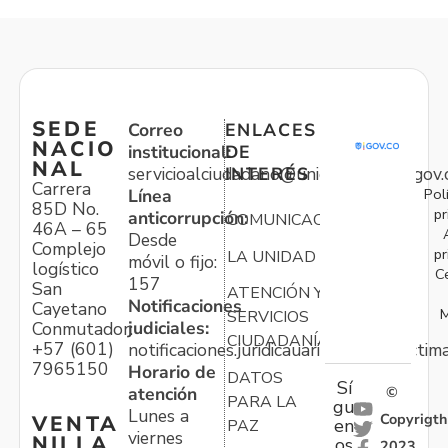
SEDE
Correo
ENLACES
NACIO
institucional:
DE
NAL
servicioalciudadano@unidadvictimas.gov.
INTERÉS
Carrera
Pol
Línea
85D No.
pr
anticorrupción:
COMUNICACIONES
46A – 65
Desde
Complejo
pr
LA UNIDAD
móvil o fijo:
logístico
C
157
San
ATENCIÓN Y
Notificaciones
Cayetano
M
SERVICIOS
judiciales:
Conmutador:
CIUDADANÍA
+57 (601)
notificaciones.juridicauariv@unidadvictim
7965150
Horario de
DATOS
Sí
atención
©
PARA LA
gu
Lunes a
Copyrigth
VENTA
en
PAZ
viernes
NILLA
os
2023