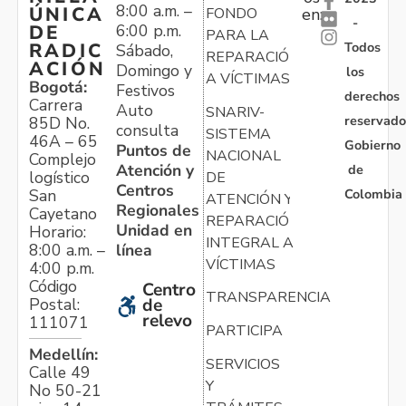
8:00 a.m. –
ÚNICA
FONDO
en:
-
6:00 p.m.
DE
PARA LA
Todos
RADIC
Sábado,
REPARACIÓN
ACIÓN
Domingo y
los
A VÍCTIMAS
Bogotá:
Festivos
derechos
Carrera
Auto
SNARIV-
reservado
85D No.
consulta
SISTEMA
46A – 65
Gobierno
Puntos de
NACIONAL
Complejo
Atención y
de
logístico
DE
Centros
Colombia
San
ATENCIÓN Y
Regionales
Cayetano
REPARACIÓN
Unidad en
Horario:
INTEGRAL A
línea
8:00 a.m. –
VÍCTIMAS
4:00 p.m.
Código
Centro
TRANSPARENCIA
Postal:
de
relevo
111071
PARTICIPA
Medellín:
SERVICIOS
Calle 49
Y
No 50-21