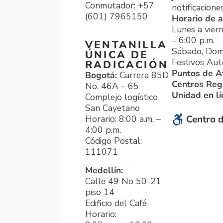
Conmutador: +57
notificacione
(601) 7965150
Horario de a
Lunes a viern
– 6:00 p.m.
VENTANILLA
Sábado, Dom
ÚNICA DE
Festivos Aut
RADICACIÓN
Puntos de A
Bogotá:
Carrera 85D
Centros Reg
No. 46A – 65
Unidad en l
Complejo logístico
San Cayetano
Horario: 8:00 a.m. –
Centro d
4:00 p.m.
Código Postal:
111071
Medellín:
Calle 49 No 50-21
piso 14
Edificio del Café
Horario: