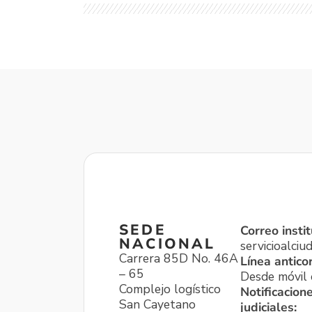
SEDE
Correo instit
NACIONAL
servicioalci
Carrera 85D No. 46A
Línea antico
– 65
Desde móvil o
Complejo logístico
Notificacion
San Cayetano
judiciales: