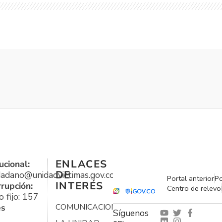
ENLACES
ucional:
DE
udadano@unidadvictimas.gov.co
Portal anterior
Po
INTERÉS
rrupción:
Centro de relevo
 fijo: 157
es
COMUNICACIONES
Síguenos