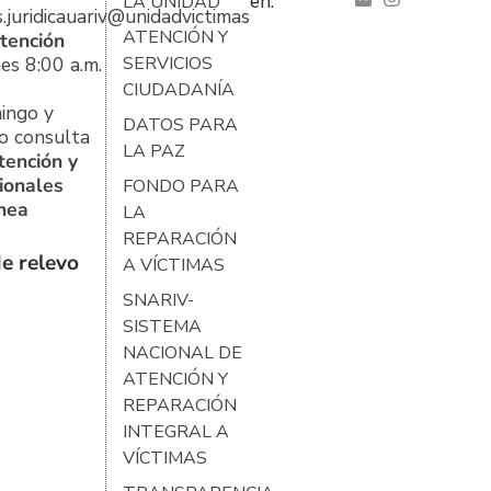
en:
LA UNIDAD
s.juridicauariv@unidadvictimas.gov.co
ATENCIÓN Y
tención
es 8:00 a.m.
SERVICIOS
CIUDADANÍA
ingo y
DATOS PARA
o consulta
LA PAZ
tención y
ionales
FONDO PARA
ínea
LA
REPARACIÓN
e relevo
A VÍCTIMAS
SNARIV-
SISTEMA
NACIONAL DE
ATENCIÓN Y
REPARACIÓN
INTEGRAL A
VÍCTIMAS