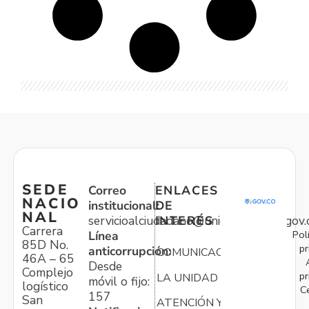
SEDE
Correo
ENLACES
NACIO
institucional:
DE
NAL
servicioalciudadano@unidadvictimas.gov.
INTERÉS
Carrera
Pol
Línea
85D No.
pr
anticorrupción:
COMUNICACIONES
46A – 65
Desde
Complejo
pr
LA UNIDAD
móvil o fijo:
logístico
C
157
San
ATENCIÓN Y