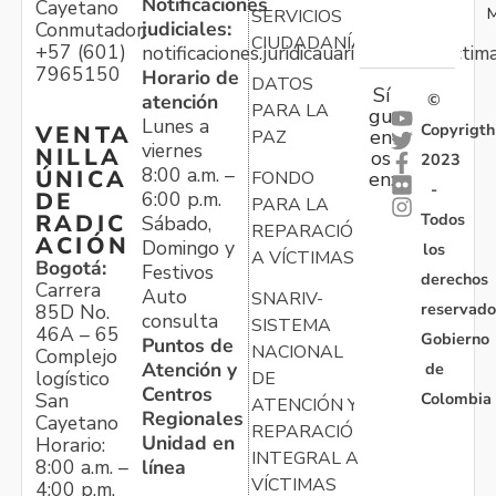
Notificaciones
Cayetano
M
SERVICIOS
judiciales:
Conmutador:
CIUDADANÍA
+57 (601)
notificaciones.juridicauariv@unidadvictim
7965150
Horario de
DATOS
Sí
atención
©
PARA LA
gu
Lunes a
Copyrigth
VENTA
en
PAZ
viernes
NILLA
os
2023
8:00 a.m. –
ÚNICA
FONDO
en:
-
6:00 p.m.
DE
PARA LA
Todos
RADIC
Sábado,
REPARACIÓN
ACIÓN
Domingo y
los
A VÍCTIMAS
Bogotá:
Festivos
derechos
Carrera
Auto
SNARIV-
reservado
85D No.
consulta
SISTEMA
46A – 65
Gobierno
Puntos de
NACIONAL
Complejo
Atención y
de
logístico
DE
Centros
Colombia
San
ATENCIÓN Y
Regionales
Cayetano
REPARACIÓN
Unidad en
Horario:
INTEGRAL A
línea
8:00 a.m. –
VÍCTIMAS
4:00 p.m.