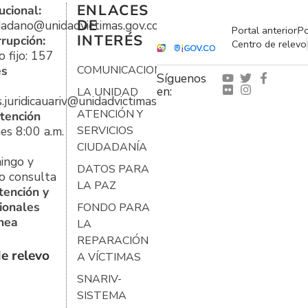
ENLACES
ucional:
DE
udadano@unidadvictimas.gov.co
Portal anterior
Po
INTERÉS
rrupción:
Centro de relevo
 fijo: 157
es
COMUNICACIONES
Síguenos
en:
LA UNIDAD
s.juridicauariv@unidadvictimas.gov.co
ATENCIÓN Y
tención
es 8:00 a.m.
SERVICIOS
CIUDADANÍA
ingo y
DATOS PARA
o consulta
LA PAZ
tención y
ionales
FONDO PARA
ínea
LA
REPARACIÓN
e relevo
A VÍCTIMAS
SNARIV-
SISTEMA