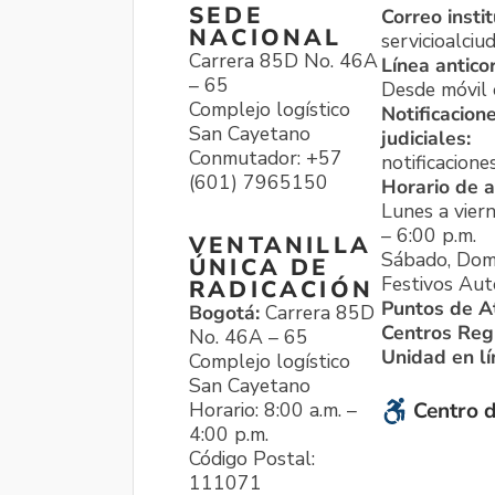
SEDE
Correo instit
NACIONAL
servicioalci
Carrera 85D No. 46A
Línea antico
– 65
Desde móvil o
Complejo logístico
Notificacion
San Cayetano
judiciales:
Conmutador: +57
notificacione
(601) 7965150
Horario de a
Lunes a viern
– 6:00 p.m.
VENTANILLA
Sábado, Dom
ÚNICA DE
Festivos Aut
RADICACIÓN
Puntos de A
Bogotá:
Carrera 85D
Centros Reg
No. 46A – 65
Unidad en l
Complejo logístico
San Cayetano
Horario: 8:00 a.m. –
Centro d
4:00 p.m.
Código Postal:
111071