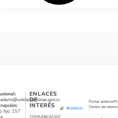
ENLACES
ucional:
DE
udadano@unidadvictimas.gov.co
Portal anterior
Po
INTERÉS
rrupción:
Centro de relevo
 fijo: 157
es
COMUNICACIONES