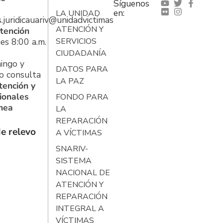
Síguenos
en:
LA UNIDAD
s.juridicauariv@unidadvictimas.gov.co
ATENCIÓN Y
tención
es 8:00 a.m.
SERVICIOS
CIUDADANÍA
ingo y
DATOS PARA
o consulta
LA PAZ
tención y
ionales
FONDO PARA
ínea
LA
REPARACIÓN
e relevo
A VÍCTIMAS
SNARIV-
SISTEMA
NACIONAL DE
ATENCIÓN Y
REPARACIÓN
INTEGRAL A
VÍCTIMAS