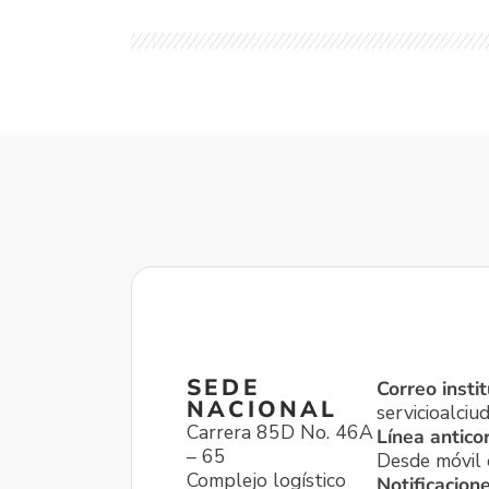
SEDE
Correo instit
NACIONAL
servicioalci
Carrera 85D No. 46A
Línea antico
– 65
Desde móvil o
Complejo logístico
Notificacion