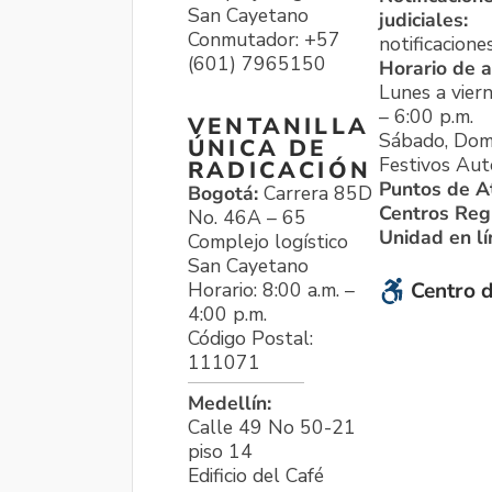
San Cayetano
judiciales:
Conmutador: +57
notificacione
(601) 7965150
Horario de a
Lunes a viern
– 6:00 p.m.
VENTANILLA
Sábado, Dom
ÚNICA DE
Festivos Aut
RADICACIÓN
Puntos de A
Bogotá:
Carrera 85D
Centros Reg
No. 46A – 65
Unidad en l
Complejo logístico
San Cayetano
Horario: 8:00 a.m. –
Centro d
4:00 p.m.
Código Postal:
111071
Medellín:
Calle 49 No 50-21
piso 14
Edificio del Café