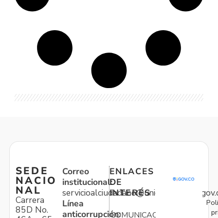
SEDE
Correo
ENLACES
NACIO
institucional:
DE
NAL
servicioalciudadano@unidadvictimas.gov.
INTERÉS
Carrera
Pol
Línea
85D No.
pr
anticorrupción:
COMUNICACIONES