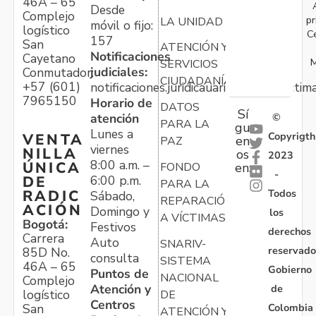
46A – 65
Desde
Complejo
pr
LA UNIDAD
móvil o fijo:
logístico
C
157
San
ATENCIÓN Y
Notificaciones
Cayetano
M
SERVICIOS
judiciales:
Conmutador:
CIUDADANÍA
+57 (601)
notificaciones.juridicauariv@unidadvictim
7965150
Horario de
DATOS
Sí
atención
©
PARA LA
gu
Lunes a
Copyrigth
VENTA
en
PAZ
viernes
NILLA
os
2023
8:00 a.m. –
ÚNICA
FONDO
en:
-
6:00 p.m.
DE
PARA LA
Todos
RADIC
Sábado,
REPARACIÓN
ACIÓN
Domingo y
los
A VÍCTIMAS
Bogotá:
Festivos
derechos
Carrera
Auto
SNARIV-
reservado
85D No.
consulta
SISTEMA
46A – 65
Gobierno
Puntos de
NACIONAL
Complejo
Atención y
de
logístico
DE
Centros
Colombia
San
ATENCIÓN Y