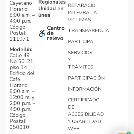
Regionales
Cayetano
REPARACIÓN
Unidad en
Horario:
INTEGRAL A
línea
8:00 a.m. –
VÍCTIMAS
4:00 p.m.
Código
Centro
TRANSPARENCIA
Postal:
de
relevo
111071
PARTICIPA
Medellín:
SERVICIOS
Calle 49
Y
No 50-21
TRÁMITES
piso 14
Edificio del
PARTICIPACIÓN
Café
Horario:
INFORMACIÓN
8:00 a.m. –
12:00 m. y
CERTIFICADO
2:00 p.m. –
DE
4:00 p.m.
ACCESIBILIDAD
Código
Postal:
Y USABILIDAD
050010
WEB