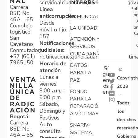
NAL
servicioalciudadano@unidadvictimas.gov.
INTERÉS
Carrera
Pol
Línea
85D No.
pr
anticorrupción:
COMUNICACIONES
46A – 65
Desde
Complejo
pr
LA UNIDAD
móvil o fijo:
logístico
C
157
San
ATENCIÓN Y
Notificaciones
Cayetano
M
SERVICIOS
judiciales:
Conmutador:
CIUDADANÍA
+57 (601)
notificaciones.juridicauariv@unidadvictim
7965150
Horario de
DATOS
Sí
atención
©
PARA LA
gu
Lunes a
Copyrigth
VENTA
en
PAZ
viernes
NILLA
os
2023
8:00 a.m. –
ÚNICA
FONDO
en:
-
6:00 p.m.
DE
PARA LA
Todos
RADIC
Sábado,
REPARACIÓN
ACIÓN
Domingo y
los
A VÍCTIMAS
Bogotá:
Festivos
derechos
Carrera
Auto
SNARIV-
reservado
85D No.
consulta
SISTEMA
46A – 65
Gobierno
Puntos de