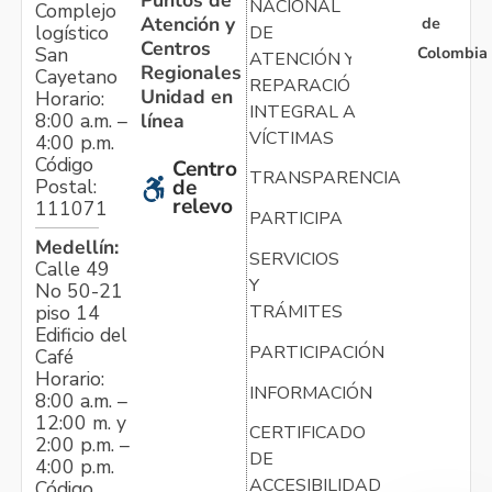
NACIONAL
Complejo
Atención y
de
logístico
DE
Centros
Colombia
San
ATENCIÓN Y
Regionales
Cayetano
REPARACIÓN
Unidad en
Horario:
INTEGRAL A
línea
8:00 a.m. –
VÍCTIMAS
4:00 p.m.
Código
Centro
TRANSPARENCIA
Postal:
de
relevo
111071
PARTICIPA
Medellín:
SERVICIOS
Calle 49
Y
No 50-21
TRÁMITES
piso 14
Edificio del
PARTICIPACIÓN
Café
Horario:
INFORMACIÓN
8:00 a.m. –
12:00 m. y
CERTIFICADO
2:00 p.m. –
DE
4:00 p.m.
ACCESIBILIDAD
Código