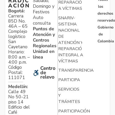
RADIC
Sábado,
REPARACIÓN
ACIÓN
Domingo y
los
A VÍCTIMAS
Bogotá:
Festivos
derechos
Carrera
Auto
SNARIV-
reservado
85D No.
consulta
SISTEMA
46A – 65
Gobierno
Puntos de
NACIONAL
Complejo
Atención y
de
logístico
DE
Centros
Colombia
San
ATENCIÓN Y
Regionales
Cayetano
REPARACIÓN
Unidad en
Horario:
INTEGRAL A
línea
8:00 a.m. –
VÍCTIMAS
4:00 p.m.
Código
Centro
TRANSPARENCIA
Postal:
de
relevo
111071
PARTICIPA
Medellín:
SERVICIOS
Calle 49
Y
No 50-21
TRÁMITES
piso 14
Edificio del
PARTICIPACIÓN
Café