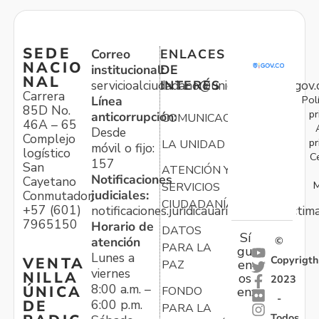
SEDE
Correo
ENLACES
NACIO
institucional:
DE
NAL
servicioalciudadano@unidadvictimas.gov.
INTERÉS
Carrera
Pol
Línea
85D No.
pr
anticorrupción:
COMUNICACIONES
46A – 65
Desde
Complejo
pr
LA UNIDAD
móvil o fijo:
logístico
C
157
San
ATENCIÓN Y
Notificaciones
Cayetano
M
SERVICIOS
judiciales:
Conmutador:
CIUDADANÍA
+57 (601)
notificaciones.juridicauariv@unidadvictim
7965150
Horario de
DATOS
Sí
atención
©
PARA LA
gu
Lunes a
Copyrigth
VENTA
en
PAZ
viernes
NILLA
os
2023
8:00 a.m. –
ÚNICA
FONDO
en:
-
6:00 p.m.
DE
PARA LA
Todos