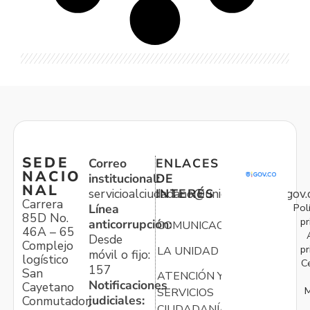
SEDE
Correo
ENLACES
NACIO
institucional:
DE
NAL
servicioalciudadano@unidadvictimas.gov.
INTERÉS
Carrera
Pol
Línea
85D No.
pr
anticorrupción:
COMUNICACIONES
46A – 65
Desde
Complejo
pr
LA UNIDAD
móvil o fijo:
logístico
C
157
San
ATENCIÓN Y
Notificaciones
Cayetano
M
SERVICIOS
judiciales:
Conmutador:
CIUDADANÍA