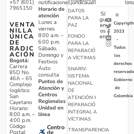
+57 (601)
notificaciones.juridicauariv@unidadvictim
7965150
Horario de
DATOS
Sí
atención
©
PARA LA
gu
Lunes a
Copyrigth
VENTA
en
PAZ
viernes
NILLA
os
2023
8:00 a.m. –
ÚNICA
FONDO
en:
-
6:00 p.m.
DE
PARA LA
Todos
RADIC
Sábado,
REPARACIÓN
ACIÓN
Domingo y
los
A VÍCTIMAS
Bogotá:
Festivos
derechos
Carrera
Auto
SNARIV-
reservado
85D No.
consulta
SISTEMA
46A – 65
Gobierno
Puntos de
NACIONAL
Complejo
Atención y
de
logístico
DE
Centros
Colombia
San
ATENCIÓN Y
Regionales
Cayetano
REPARACIÓN
Unidad en
Horario:
INTEGRAL A
línea
8:00 a.m. –
VÍCTIMAS
4:00 p.m.
Código
Centro
TRANSPARENCIA
Postal:
de