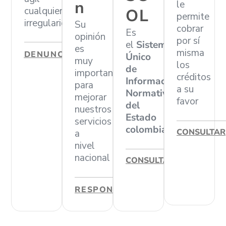
n
le
cualquier
OL
permite
irregularidad
Su
cobrar
Es
opinión
por sí
el
Sistema
es
misma
DENUNCIAR
Único
muy
los
de
importante
créditos
Información
para
a su
Normativa
mejorar
favor
del
nuestros
Estado
servicios
colombiano
CONSULTAR
a
nivel
nacional
CONSULTAR
RESPONDER