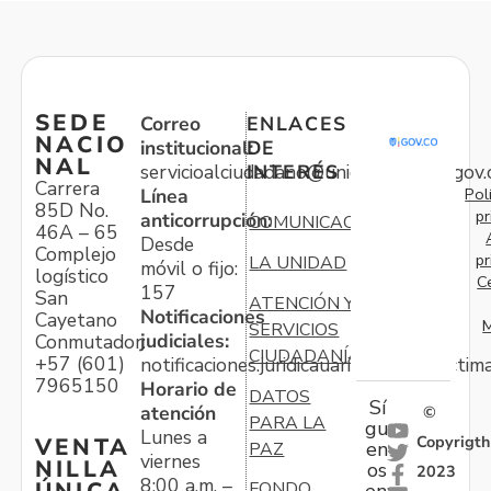
SEDE
Correo
ENLACES
NACIO
institucional:
DE
NAL
servicioalciudadano@unidadvictimas.gov.
INTERÉS
Carrera
Pol
Línea
85D No.
pr
anticorrupción:
COMUNICACIONES
46A – 65
Desde
Complejo
pr
LA UNIDAD
móvil o fijo:
logístico
C
157
San
ATENCIÓN Y
Notificaciones
Cayetano
M
SERVICIOS
judiciales:
Conmutador:
CIUDADANÍA
+57 (601)
notificaciones.juridicauariv@unidadvictim
7965150
Horario de
DATOS
Sí
atención
©
PARA LA
gu
Lunes a
Copyrigth
VENTA
en
PAZ
viernes
NILLA
os
2023
8:00 a.m. –
FONDO
en: