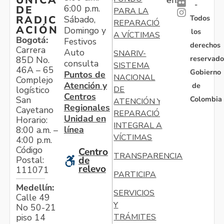
ÚNICA
-
6:00 p.m.
DE
PARA LA
Todos
RADIC
Sábado,
REPARACIÓN
ACIÓN
Domingo y
los
A VÍCTIMAS
Bogotá:
Festivos
derechos
Carrera
Auto
SNARIV-
reservado
85D No.
consulta
SISTEMA
46A – 65
Gobierno
Puntos de
NACIONAL
Complejo
Atención y
de
logístico
DE
Centros
Colombia
San
ATENCIÓN Y
Regionales
Cayetano
REPARACIÓN
Unidad en
Horario:
INTEGRAL A
línea
8:00 a.m. –
VÍCTIMAS
4:00 p.m.
Código
Centro
TRANSPARENCIA
Postal:
de
relevo
111071
PARTICIPA
Medellín:
SERVICIOS
Calle 49
Y
No 50-21
TRÁMITES
piso 14