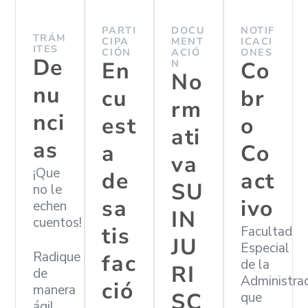
PARTI
DOCU
NOTIF
TRÁM
CIPA
MENT
ICACI
ITES
CIÓN
ACIÓ
ONES
De
En
N
Co
No
nu
cu
br
rm
nci
est
o
ati
as
a
Co
va
¡Que
de
act
SU
no le
sa
ivo
echen
IN
cuentos!
tis
Facultad
JU
Especial
Radique
fac
de la
RI
de
Administra
ció
manera
SC
que
ágil