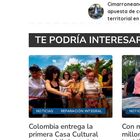
Cimarroneand
apuesta de c
territorial en
TE PODRÍA INTERESA
NOTICIAS
REPARACIÓN INTEGRAL
NOTIC
Colombia entrega la
Con m
primera Casa Cultural
millo