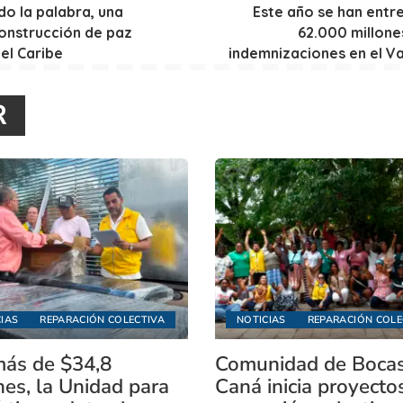
o la palabra, una
Este año se han ent
onstrucción de paz
62.000 millone
 el Caribe
indemnizaciones en el Va
R
IAS
REPARACIÓN COLECTIVA
NOTICIAS
REPARACIÓN COLE
ás de $34,8
Comunidad de Boca
nes, la Unidad para
Caná inicia proyecto