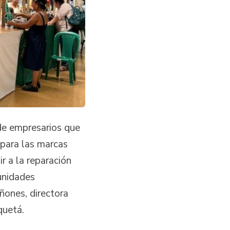
de empresarios que
 para las marcas
r a la reparación
unidades
ones, directora
aquetá.