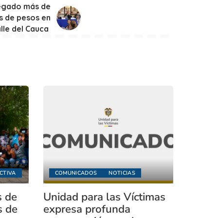
regado más de
s de pesos en
lle del Cauca
CTIVA
COMUNICADOS
NOTICIAS
s de
Unidad para las Víctimas
s de
expresa profunda