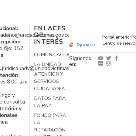
ENLACES
ucional:
DE
udadano@unidadvictimas.gov.co
Portal anterior
Po
INTERÉS
rrupción:
Centro de relevo
 fijo: 157
es
COMUNICACIONES
Síguenos
en:
LA UNIDAD
s.juridicauariv@unidadvictimas.gov.co
ATENCIÓN Y
tención
es 8:00 a.m.
SERVICIOS
CIUDADANÍA
ingo y
DATOS PARA
o consulta
LA PAZ
tención y
ionales
FONDO PARA
ínea
LA
REPARACIÓN