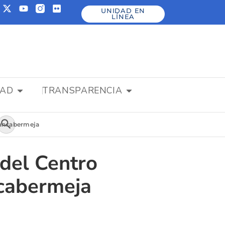
UNIDAD EN
LÍNEA
DAD
TRANSPARENCIA
Botón de búsqueda
rrancabermeja
 del Centro
ncabermeja