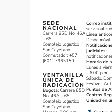
SEDE
Correo instit
NACIONAL
servicioalci
Carrera 85D No. 46A
Línea antico
– 65
Desde móvil o
Complejo logístico
Notificacion
San Cayetano
judiciales:
Conmutador: +57
notificacione
(601) 7965150
Horario de a
Lunes a viern
– 6:00 p.m.
VENTANILLA
Sábado, Dom
ÚNICA DE
Festivos Aut
RADICACIÓN
Puntos de A
Bogotá:
Carrera 85D
Centros Reg
No. 46A – 65
Unidad en l
Complejo logístico
San Cayetano