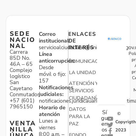
SEDE
Correo
ENLACES
NACIO
institucional:
DE
NAL
servicioalciudadano@unidadvictimas.gov.
INTERÉS
Carrera
Pol
Línea
85D No.
pr
anticorrupción:
COMUNICACIONES
46A – 65
Desde
Complejo
pr
LA UNIDAD
móvil o fijo:
logístico
C
157
San
ATENCIÓN Y
Notificaciones
Cayetano
M
SERVICIOS
judiciales:
Conmutador:
CIUDADANÍA
+57 (601)
notificaciones.juridicauariv@unidadvictim
7965150
Horario de
DATOS
Sí
atención
©
PARA LA
gu
Lunes a
Copyrigth
VENTA
en
PAZ
viernes
NILLA
os
2023
8:00 a.m. –
ÚNICA
FONDO
en: