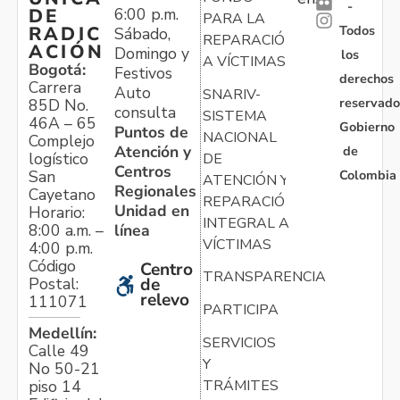
-
6:00 p.m.
DE
PARA LA
Todos
RADIC
Sábado,
REPARACIÓN
ACIÓN
Domingo y
los
A VÍCTIMAS
Bogotá:
Festivos
derechos
Carrera
Auto
SNARIV-
reservado
85D No.
consulta
SISTEMA
46A – 65
Gobierno
Puntos de
NACIONAL
Complejo
Atención y
de
logístico
DE
Centros
Colombia
San
ATENCIÓN Y
Regionales
Cayetano
REPARACIÓN
Unidad en
Horario:
INTEGRAL A
línea
8:00 a.m. –
VÍCTIMAS
4:00 p.m.
Código
Centro
TRANSPARENCIA
Postal:
de
relevo
111071
PARTICIPA
Medellín:
SERVICIOS
Calle 49
Y
No 50-21
TRÁMITES
piso 14