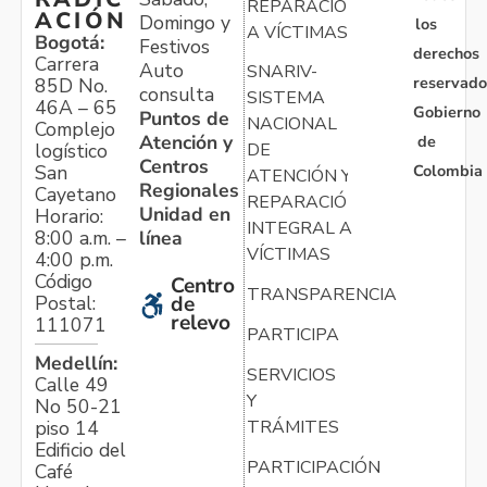
REPARACIÓN
ACIÓN
Domingo y
los
A VÍCTIMAS
Bogotá:
Festivos
derechos
Carrera
Auto
SNARIV-
reservado
85D No.
consulta
SISTEMA
46A – 65
Gobierno
Puntos de
NACIONAL
Complejo
Atención y
de
logístico
DE
Centros
Colombia
San
ATENCIÓN Y
Regionales
Cayetano
REPARACIÓN
Unidad en
Horario:
INTEGRAL A
línea
8:00 a.m. –
VÍCTIMAS
4:00 p.m.
Código
Centro
TRANSPARENCIA
Postal:
de
relevo
111071
PARTICIPA
Medellín:
SERVICIOS
Calle 49
Y
No 50-21
TRÁMITES
piso 14
Edificio del
PARTICIPACIÓN
Café