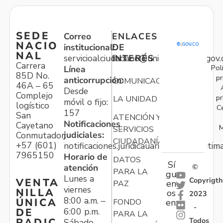
SEDE
Correo
ENLACES
NACIO
institucional:
DE
NAL
servicioalciudadano@unidadvictimas.gov.
INTERÉS
Carrera
Pol
Línea
85D No.
pr
anticorrupción:
COMUNICACIONES
46A – 65
Desde
Complejo
pr
LA UNIDAD
móvil o fijo:
logístico
C
157
San
ATENCIÓN Y
Notificaciones
Cayetano
M
SERVICIOS
judiciales:
Conmutador:
CIUDADANÍA
+57 (601)
notificaciones.juridicauariv@unidadvictim
7965150
Horario de
DATOS
Sí
atención
©
PARA LA
gu
Lunes a
Copyrigth
VENTA
en
PAZ
viernes
NILLA
os
2023
8:00 a.m. –
ÚNICA
FONDO
en:
-
6:00 p.m.
DE
PARA LA
Todos
RADIC
Sábado,