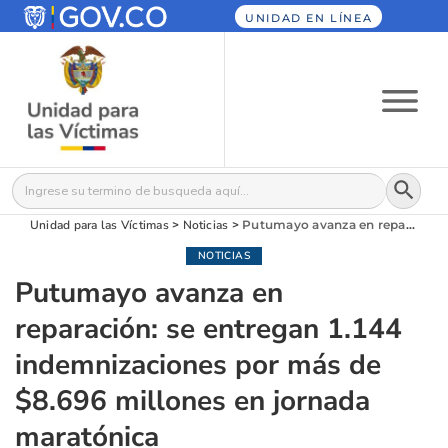
UNIDAD EN LÍNEA
Botón
Buscar:
Unidad para las Víctimas
>
Noticias
>
Putumayo avanza en reparación: se entregan 1.144 indemnizaciones por más de $8.696 millones en jornada maratónica
NOTICIAS
Putumayo avanza en
reparación: se entregan 1.144
indemnizaciones por más de
$8.696 millones en jornada
maratónica