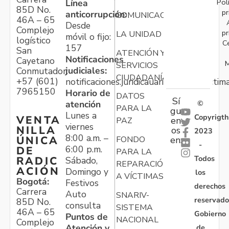
Pol
Línea
85D No.
pr
anticorrupción:
COMUNICACIONES
46A – 65
Desde
Complejo
pr
LA UNIDAD
móvil o fijo:
logístico
C
157
San
ATENCIÓN Y
Notificaciones
Cayetano
M
SERVICIOS
judiciales:
Conmutador:
CIUDADANÍA
+57 (601)
notificaciones.juridicauariv@unidadvictim
7965150
Horario de
DATOS
Sí
atención
©
PARA LA
gu
Lunes a
Copyrigth
VENTA
en
PAZ
viernes
NILLA
os
2023
8:00 a.m. –
ÚNICA
FONDO
en:
-
6:00 p.m.
DE
PARA LA
Todos
RADIC
Sábado,
REPARACIÓN
ACIÓN
Domingo y
los
A VÍCTIMAS
Bogotá:
Festivos
derechos
Carrera
Auto
SNARIV-
reservado
85D No.
consulta
SISTEMA
46A – 65
Gobierno
Puntos de
NACIONAL
Complejo
Atención y
de