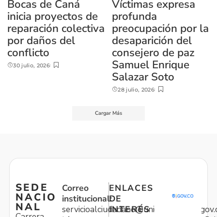
Bocas de Caná
Víctimas expresa
inicia proyectos de
profunda
reparación colectiva
preocupación por la
por daños del
desaparición del
conflicto
consejero de paz
Samuel Enrique
30 julio, 2026
Salazar Soto
28 julio, 2026
Cargar Más
SEDE
Correo
ENLACES
NACIO
institucional:
DE
NAL
servicioalciudadano@unidadvictimas.gov.
INTERÉS
Carrera