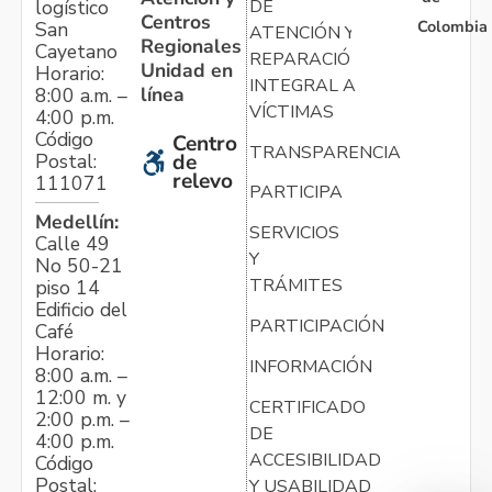
logístico
DE
Centros
Colombia
San
ATENCIÓN Y
Regionales
Cayetano
REPARACIÓN
Unidad en
Horario:
INTEGRAL A
línea
8:00 a.m. –
VÍCTIMAS
4:00 p.m.
Código
Centro
TRANSPARENCIA
Postal:
de
relevo
111071
PARTICIPA
Medellín:
SERVICIOS
Calle 49
Y
No 50-21
TRÁMITES
piso 14
Edificio del
PARTICIPACIÓN
Café
Horario:
INFORMACIÓN
8:00 a.m. –
12:00 m. y
CERTIFICADO
2:00 p.m. –
DE
4:00 p.m.
ACCESIBILIDAD
Código
Postal:
Y USABILIDAD