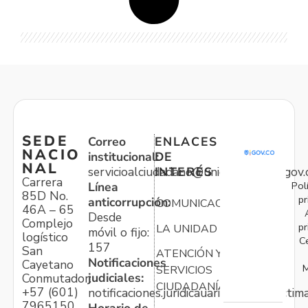
SEDE
Correo
ENLACES
NACIO
institucional:
DE
NAL
servicioalciudadano@unidadvictimas.gov.
INTERÉS
Carrera
Pol
Línea
85D No.
pr
anticorrupción:
COMUNICACIONES
46A – 65
Desde
Complejo
pr
LA UNIDAD
móvil o fijo:
logístico
C
157
San
ATENCIÓN Y
Notificaciones
Cayetano
M
SERVICIOS
judiciales:
Conmutador:
CIUDADANÍA
+57 (601)
notificaciones.juridicauariv@unidadvictim
7965150
Horario de