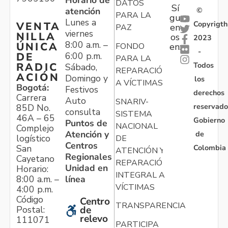
DATOS
Sí
atención
©
PARA LA
gu
Lunes a
Copyrigth
VENTA
en
PAZ
viernes
NILLA
os
2023
8:00 a.m. –
ÚNICA
FONDO
en:
-
6:00 p.m.
DE
PARA LA
Todos
RADIC
Sábado,
REPARACIÓN
ACIÓN
Domingo y
los
A VÍCTIMAS
Bogotá:
Festivos
derechos
Carrera
Auto
SNARIV-
reservado
85D No.
consulta
SISTEMA
46A – 65
Gobierno
Puntos de
NACIONAL
Complejo
Atención y
de
logístico
DE
Centros
Colombia
San
ATENCIÓN Y
Regionales
Cayetano
REPARACIÓN
Unidad en
Horario:
INTEGRAL A
línea
8:00 a.m. –
VÍCTIMAS
4:00 p.m.
Código
Centro
TRANSPARENCIA
Postal:
de
relevo
111071
PARTICIPA