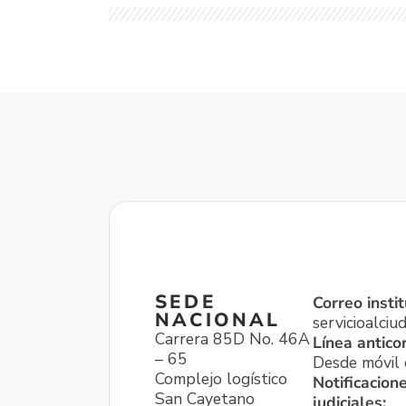
SEDE
Correo instit
NACIONAL
servicioalci
Carrera 85D No. 46A
Línea antico
– 65
Desde móvil o
Complejo logístico
Notificacion
San Cayetano
judiciales: