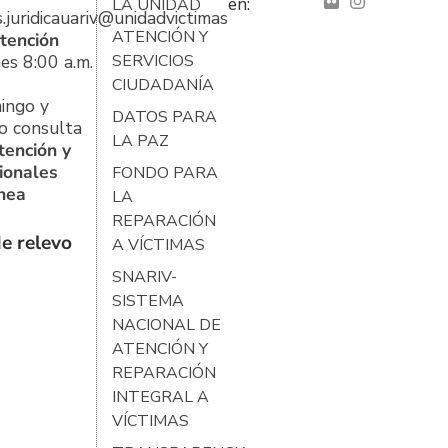
en:
LA UNIDAD
s.juridicauariv@unidadvictimas.gov.co
ATENCIÓN Y
tención
es 8:00 a.m.
SERVICIOS
CIUDADANÍA
ingo y
DATOS PARA
o consulta
LA PAZ
tención y
ionales
FONDO PARA
ínea
LA
REPARACIÓN
e relevo
A VÍCTIMAS
SNARIV-
SISTEMA
NACIONAL DE
ATENCIÓN Y
REPARACIÓN
INTEGRAL A
VÍCTIMAS