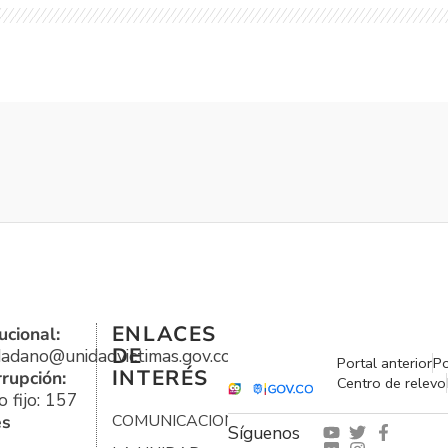
ENLACES
ucional:
DE
udadano@unidadvictimas.gov.co
Portal anterior
Po
INTERÉS
rrupción:
Centro de relevo
 fijo: 157
es
COMUNICACIONES
Síguenos