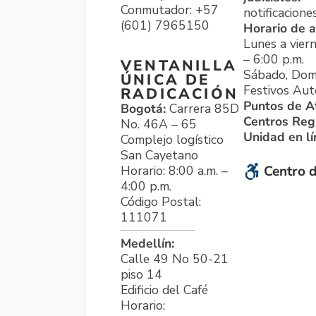
Conmutador: +57
notificacione
(601) 7965150
Horario de a
Lunes a viern
– 6:00 p.m.
VENTANILLA
Sábado, Dom
ÚNICA DE
Festivos Aut
RADICACIÓN
Puntos de A
Bogotá:
Carrera 85D
Centros Reg
No. 46A – 65
Unidad en l
Complejo logístico
San Cayetano
Horario: 8:00 a.m. –
Centro d
4:00 p.m.
Código Postal:
111071
Medellín:
Calle 49 No 50-21
piso 14
Edificio del Café
Horario: