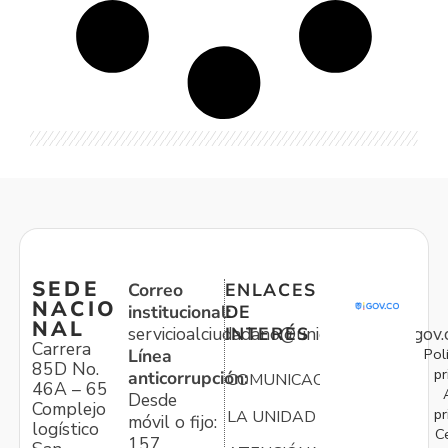
SEDE
Correo
ENLACES
NACIO
institucional:
DE
NAL
servicioalciudadano@unidadvictimas.gov.
INTERÉS
Carrera
Pol
Línea
85D No.
pr
anticorrupción:
COMUNICACIONES
46A – 65
Desde
Complejo
pr
LA UNIDAD
móvil o fijo:
logístico
C
157