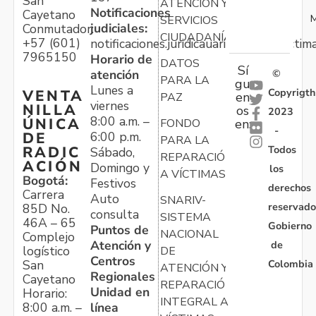
San
ATENCIÓN Y
Notificaciones
Cayetano
M
SERVICIOS
judiciales:
Conmutador:
CIUDADANÍA
+57 (601)
notificaciones.juridicauariv@unidadvictim
7965150
Horario de
DATOS
Sí
atención
©
PARA LA
gu
Lunes a
Copyrigth
VENTA
en
PAZ
viernes
NILLA
os
2023
8:00 a.m. –
ÚNICA
FONDO
en:
-
6:00 p.m.
DE
PARA LA
Todos
RADIC
Sábado,
REPARACIÓN
ACIÓN
Domingo y
los
A VÍCTIMAS
Bogotá:
Festivos
derechos
Carrera
Auto
SNARIV-
reservado
85D No.
consulta
SISTEMA
46A – 65
Gobierno
Puntos de
NACIONAL
Complejo
Atención y
de
logístico
DE
Centros
Colombia
San
ATENCIÓN Y
Regionales
Cayetano
REPARACIÓN
Unidad en
Horario:
INTEGRAL A
línea
8:00 a.m. –