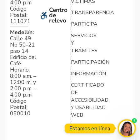
VÍCTIMAS
4:00 p.m.
Código
Centro
TRANSPARENCIA
Postal:
de
relevo
111071
PARTICIPA
Medellín:
SERVICIOS
Calle 49
Y
No 50-21
TRÁMITES
piso 14
Edificio del
PARTICIPACIÓN
Café
Horario:
INFORMACIÓN
8:00 a.m. –
12:00 m. y
CERTIFICADO
2:00 p.m. –
DE
4:00 p.m.
ACCESIBILIDAD
Código
Postal:
Y USABILIDAD
050010
WEB
4
Estamos en línea