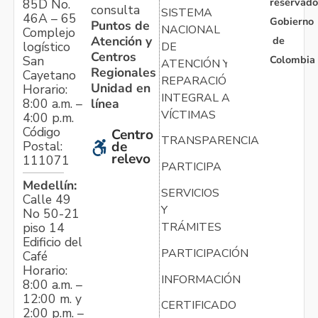
reservado
85D No.
consulta
SISTEMA
46A – 65
Gobierno
Puntos de
NACIONAL
Complejo
Atención y
de
logístico
DE
Centros
Colombia
San
ATENCIÓN Y
Regionales
Cayetano
REPARACIÓN
Unidad en
Horario:
INTEGRAL A
línea
8:00 a.m. –
VÍCTIMAS
4:00 p.m.
Código
Centro
TRANSPARENCIA
Postal:
de
relevo
111071
PARTICIPA
Medellín:
SERVICIOS
Calle 49
Y
No 50-21
TRÁMITES
piso 14
Edificio del
PARTICIPACIÓN
Café
Horario:
INFORMACIÓN
8:00 a.m. –
12:00 m. y
CERTIFICADO
2:00 p.m. –