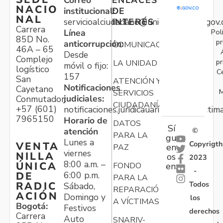
NACIO
institucional:
DE
NAL
servicioalciudadano@unidadvictimas.gov.
INTERÉS
Carrera
Pol
Línea
85D No.
pr
anticorrupción:
COMUNICACIONES
46A – 65
Desde
Complejo
pr
LA UNIDAD
móvil o fijo:
logístico
C
157
San
ATENCIÓN Y
Notificaciones
Cayetano
M
SERVICIOS
judiciales:
Conmutador:
CIUDADANÍA
+57 (601)
notificaciones.juridicauariv@unidadvictim
7965150
Horario de
DATOS
Sí
atención
©
PARA LA
gu
Lunes a
Copyrigth
VENTA
en
PAZ
viernes
NILLA
os
2023
8:00 a.m. –
ÚNICA
FONDO
en:
-
6:00 p.m.
DE
PARA LA
Todos
RADIC
Sábado,
REPARACIÓN
ACIÓN
Domingo y
los
A VÍCTIMAS
Bogotá:
Festivos
derechos
Carrera
Auto
SNARIV-