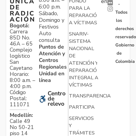
ÚNICA
FONDO
en:
-
6:00 p.m.
DE
PARA LA
Todos
RADIC
Sábado,
REPARACIÓN
ACIÓN
Domingo y
los
A VÍCTIMAS
Bogotá:
Festivos
derechos
Carrera
Auto
SNARIV-
reservado
85D No.
consulta
SISTEMA
46A – 65
Gobierno
Puntos de
NACIONAL
Complejo
Atención y
de
logístico
DE
Centros
Colombia
San
ATENCIÓN Y
Regionales
Cayetano
REPARACIÓN
Unidad en
Horario:
INTEGRAL A
línea
8:00 a.m. –
VÍCTIMAS
4:00 p.m.
Código
Centro
TRANSPARENCIA
Postal:
de
relevo
111071
PARTICIPA
Medellín:
SERVICIOS
Calle 49
Y
No 50-21
TRÁMITES
piso 14