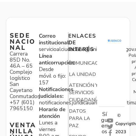
SEDE
Correo
ENLACES
NACIO
institucional:
DE
NAL
servicioalciudadano@unidadvictimas.gov.
INTERÉS
Carrera
Pol
Línea
85D No.
pr
anticorrupción:
COMUNICACIONES
46A – 65
Desde
Complejo
pr
LA UNIDAD
móvil o fijo:
logístico
C
157
San
ATENCIÓN Y
Notificaciones
Cayetano
M
SERVICIOS
judiciales:
Conmutador:
CIUDADANÍA
+57 (601)
notificaciones.juridicauariv@unidadvictim
7965150
Horario de
DATOS
Sí
atención
©
PARA LA
gu
Lunes a
Copyrigth
VENTA
en
PAZ
viernes
NILLA
os
2023
8:00 a.m. –