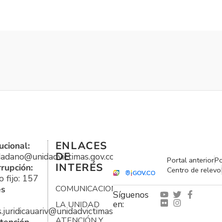
ENLACES
ucional:
DE
udadano@unidadvictimas.gov.co
Portal anterior
Po
INTERÉS
rrupción:
Centro de relevo
 fijo: 157
es
COMUNICACIONES
Síguenos
en:
LA UNIDAD
s.juridicauariv@unidadvictimas.gov.co
ATENCIÓN Y