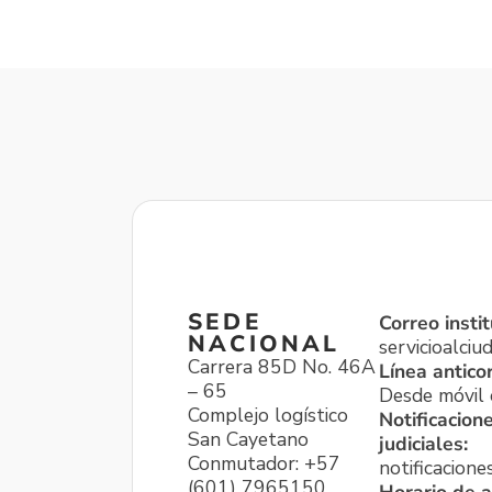
SEDE
Correo instit
NACIONAL
servicioalci
Carrera 85D No. 46A
Línea antico
– 65
Desde móvil o
Complejo logístico
Notificacion
San Cayetano
judiciales:
Conmutador: +57
notificacione
(601) 7965150