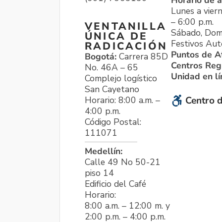
Horario de a
Lunes a viern
– 6:00 p.m.
VENTANILLA
Sábado, Dom
ÚNICA DE
Festivos Aut
RADICACIÓN
Puntos de A
Bogotá:
Carrera 85D
Centros Reg
No. 46A – 65
Unidad en l
Complejo logístico
San Cayetano
Horario: 8:00 a.m. –
Centro d
4:00 p.m.
Código Postal:
111071
Medellín:
Calle 49 No 50-21
piso 14
Edificio del Café
Horario:
8:00 a.m. – 12:00 m. y
2:00 p.m. – 4:00 p.m.