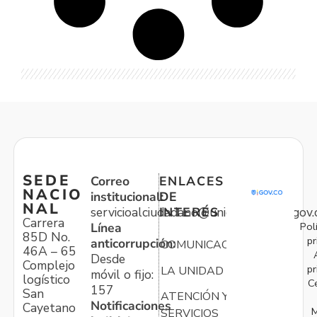
SEDE
Correo
ENLACES
NACIO
institucional:
DE
NAL
servicioalciudadano@unidadvictimas.gov.
INTERÉS
Carrera
Pol
Línea
85D No.
pr
anticorrupción:
COMUNICACIONES
46A – 65
Desde
Complejo
pr
LA UNIDAD
móvil o fijo:
logístico
C
157
San
ATENCIÓN Y
Notificaciones
Cayetano
M
SERVICIOS