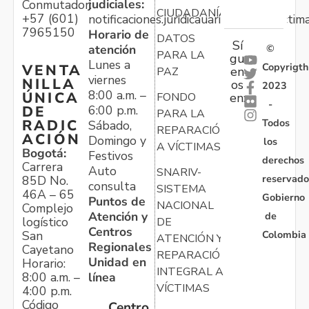
judiciales:
Conmutador:
CIUDADANÍA
+57 (601)
notificaciones.juridicauariv@unidadvictim
7965150
Horario de
DATOS
Sí
atención
©
PARA LA
gu
Lunes a
Copyrigth
VENTA
en
PAZ
viernes
NILLA
os
2023
8:00 a.m. –
ÚNICA
FONDO
en:
-
6:00 p.m.
DE
PARA LA
Todos
RADIC
Sábado,
REPARACIÓN
ACIÓN
Domingo y
los
A VÍCTIMAS
Bogotá:
Festivos
derechos
Carrera
Auto
SNARIV-
reservado
85D No.
consulta
SISTEMA
46A – 65
Gobierno
Puntos de
NACIONAL
Complejo
Atención y
de
logístico
DE
Centros
Colombia
San
ATENCIÓN Y
Regionales
Cayetano
REPARACIÓN
Unidad en
Horario:
INTEGRAL A
línea
8:00 a.m. –
VÍCTIMAS
4:00 p.m.
Código
Centro