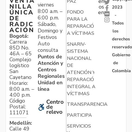
VENTA
en
PAZ
viernes
NILLA
os
2023
8:00 a.m. –
ÚNICA
FONDO
en:
-
6:00 p.m.
DE
PARA LA
Todos
RADIC
Sábado,
REPARACIÓN
ACIÓN
Domingo y
los
A VÍCTIMAS
Bogotá:
Festivos
derechos
Carrera
Auto
SNARIV-
reservado
85D No.
consulta
SISTEMA
46A – 65
Gobierno
Puntos de
NACIONAL
Complejo
Atención y
de
logístico
DE
Centros
Colombia
San
ATENCIÓN Y
Regionales
Cayetano
REPARACIÓN
Unidad en
Horario:
INTEGRAL A
línea
8:00 a.m. –
VÍCTIMAS
4:00 p.m.
Código
Centro
TRANSPARENCIA
Postal:
de
relevo
111071
PARTICIPA
Medellín:
SERVICIOS
Calle 49