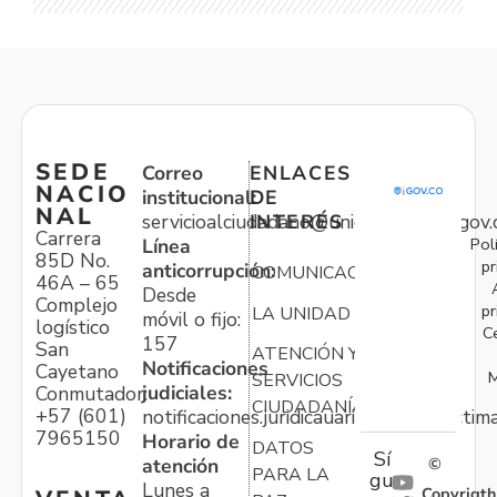
SEDE
Correo
ENLACES
NACIO
institucional:
DE
NAL
servicioalciudadano@unidadvictimas.gov.
INTERÉS
Carrera
Pol
Línea
85D No.
pr
anticorrupción:
COMUNICACIONES
46A – 65
Desde
Complejo
pr
LA UNIDAD
móvil o fijo:
logístico
C
157
San
ATENCIÓN Y
Notificaciones
Cayetano
M
SERVICIOS
judiciales:
Conmutador:
CIUDADANÍA
+57 (601)
notificaciones.juridicauariv@unidadvictim
7965150
Horario de
DATOS
Sí
atención
©
PARA LA
gu
Lunes a
Copyrigth