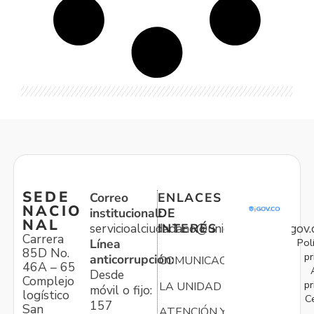
SEDE
Correo
ENLACES
NACIO
institucional:
DE
NAL
servicioalciudadano@unidadvictimas.gov.
INTERÉS
Carrera
Pol
Línea
85D No.
pr
anticorrupción:
COMUNICACIONES
46A – 65
Desde
Complejo
pr
LA UNIDAD
móvil o fijo:
logístico
C
157
San
ATENCIÓN Y