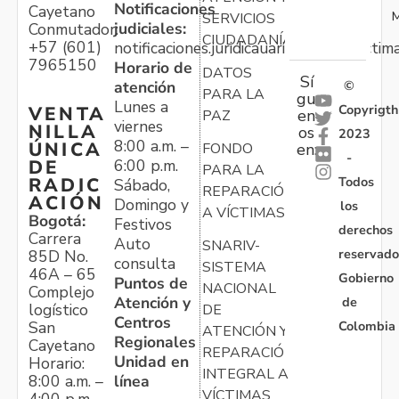
Notificaciones
Cayetano
M
SERVICIOS
judiciales:
Conmutador:
CIUDADANÍA
+57 (601)
notificaciones.juridicauariv@unidadvictim
7965150
Horario de
DATOS
Sí
atención
©
PARA LA
gu
Lunes a
Copyrigth
VENTA
en
PAZ
viernes
NILLA
os
2023
8:00 a.m. –
ÚNICA
FONDO
en:
-
6:00 p.m.
DE
PARA LA
Todos
RADIC
Sábado,
REPARACIÓN
ACIÓN
Domingo y
los
A VÍCTIMAS
Bogotá:
Festivos
derechos
Carrera
Auto
SNARIV-
reservado
85D No.
consulta
SISTEMA
46A – 65
Gobierno
Puntos de
NACIONAL
Complejo
Atención y
de
logístico
DE
Centros
Colombia
San
ATENCIÓN Y
Regionales
Cayetano
REPARACIÓN
Unidad en
Horario:
INTEGRAL A
línea
8:00 a.m. –
VÍCTIMAS