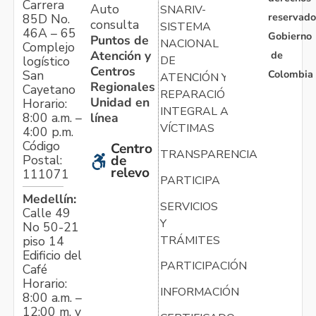
Carrera
Auto
SNARIV-
reservado
85D No.
consulta
SISTEMA
46A – 65
Gobierno
Puntos de
NACIONAL
Complejo
Atención y
de
logístico
DE
Centros
Colombia
San
ATENCIÓN Y
Regionales
Cayetano
REPARACIÓN
Unidad en
Horario:
INTEGRAL A
línea
8:00 a.m. –
VÍCTIMAS
4:00 p.m.
Código
Centro
TRANSPARENCIA
Postal:
de
relevo
111071
PARTICIPA
Medellín:
SERVICIOS
Calle 49
Y
No 50-21
TRÁMITES
piso 14
Edificio del
PARTICIPACIÓN
Café
Horario:
INFORMACIÓN
8:00 a.m. –
12:00 m. y