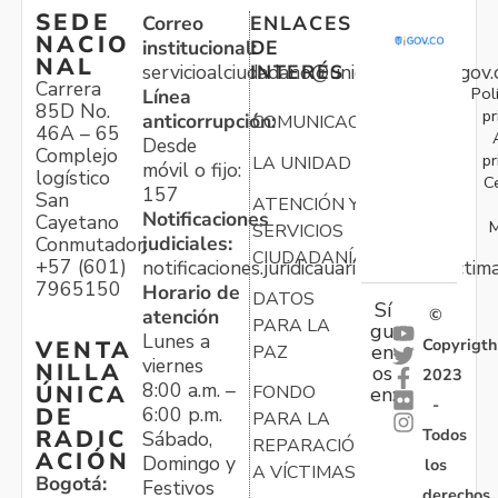
SEDE
Correo
ENLACES
NACIO
institucional:
DE
NAL
servicioalciudadano@unidadvictimas.gov.
INTERÉS
Carrera
Pol
Línea
85D No.
pr
anticorrupción:
COMUNICACIONES
46A – 65
Desde
Complejo
pr
LA UNIDAD
móvil o fijo:
logístico
C
157
San
ATENCIÓN Y
Notificaciones
Cayetano
M
SERVICIOS
judiciales:
Conmutador:
CIUDADANÍA
+57 (601)
notificaciones.juridicauariv@unidadvictim
7965150
Horario de
DATOS
Sí
atención
©
PARA LA
gu
Lunes a
Copyrigth
VENTA
en
PAZ
viernes
NILLA
os
2023
8:00 a.m. –
ÚNICA
FONDO
en:
-
6:00 p.m.
DE
PARA LA
Todos
RADIC
Sábado,
REPARACIÓN
ACIÓN
Domingo y
los
A VÍCTIMAS
Bogotá:
Festivos
derechos