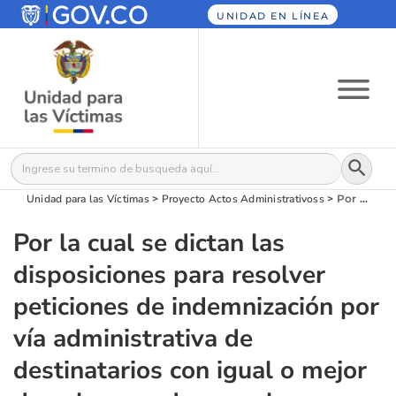
UNIDAD EN LÍNEA
Botón
Buscar:
Unidad para las Víctimas
>
Proyecto Actos Administrativos​​​s
>
Por la cual se dictan las disposiciones para resolver peticiones de indemnización por vía administrativa de destinatarios con igual o mejor derecho y se derogan las resoluciones 551 del 26 de junio de 2015 y 7543 del 07 de diciembre de 2018.
Por la cual se dictan las
disposiciones para resolver
peticiones de indemnización por
vía administrativa de
destinatarios con igual o mejor