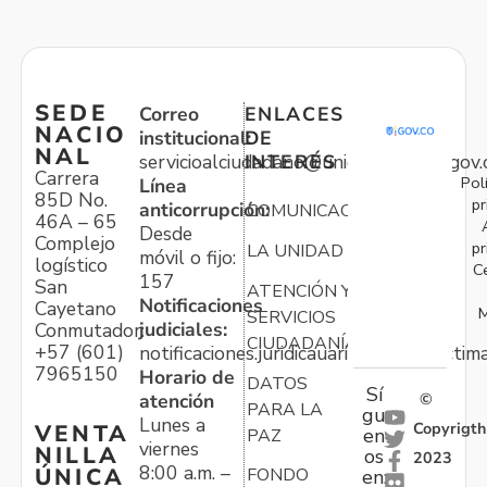
SEDE
Correo
ENLACES
NACIO
institucional:
DE
NAL
servicioalciudadano@unidadvictimas.gov.
INTERÉS
Carrera
Pol
Línea
85D No.
pr
anticorrupción:
COMUNICACIONES
46A – 65
Desde
Complejo
pr
LA UNIDAD
móvil o fijo:
logístico
C
157
San
ATENCIÓN Y
Notificaciones
Cayetano
M
SERVICIOS
judiciales:
Conmutador:
CIUDADANÍA
+57 (601)
notificaciones.juridicauariv@unidadvictim
7965150
Horario de
DATOS
Sí
atención
©
PARA LA
gu
Lunes a
Copyrigth
VENTA
en
PAZ
viernes
NILLA
os
2023
8:00 a.m. –
ÚNICA
FONDO
en:
-