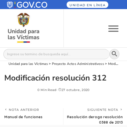
UNIDAD EN LÍNEA
Botón
Buscar:
Unidad para las Víctimas
>
Proyecto Actos Administrativos​​​s
>
Modificación resolución 312
Modificación resolución 312
0 Min Read
27 octubre, 2020
NOTA ANTERIOR
SIGUIENTE NOTA
Manual de funciones
Resolución deroga resolución
0388 de 2013