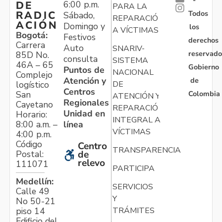
6:00 p.m.
DE
PARA LA
Todos
RADIC
Sábado,
REPARACIÓN
ACIÓN
Domingo y
los
A VÍCTIMAS
Bogotá:
Festivos
derechos
Carrera
Auto
SNARIV-
reservado
85D No.
consulta
SISTEMA
46A – 65
Gobierno
Puntos de
NACIONAL
Complejo
Atención y
de
logístico
DE
Centros
Colombia
San
ATENCIÓN Y
Regionales
Cayetano
REPARACIÓN
Unidad en
Horario:
INTEGRAL A
línea
8:00 a.m. –
VÍCTIMAS
4:00 p.m.
Código
Centro
TRANSPARENCIA
Postal:
de
relevo
111071
PARTICIPA
Medellín:
SERVICIOS
Calle 49
Y
No 50-21
TRÁMITES
piso 14
Edificio del