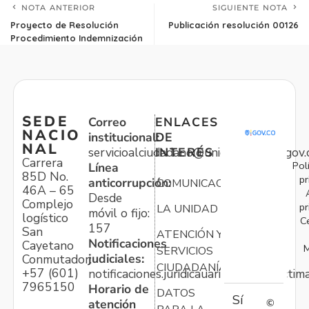
NOTA ANTERIOR
SIGUIENTE NOTA
Proyecto de Resolución
Publicación resolución 00126
Procedimiento Indemnización
SEDE
Correo
ENLACES
NACIO
institucional:
DE
NAL
servicioalciudadano@unidadvictimas.gov.
INTERÉS
Carrera
Pol
Línea
85D No.
pr
anticorrupción:
COMUNICACIONES
46A – 65
Desde
Complejo
pr
LA UNIDAD
móvil o fijo:
logístico
C
157
San
ATENCIÓN Y
Notificaciones
Cayetano
M
SERVICIOS
judiciales:
Conmutador:
CIUDADANÍA
+57 (601)
notificaciones.juridicauariv@unidadvictim
7965150
Horario de
DATOS
Sí
atención
©