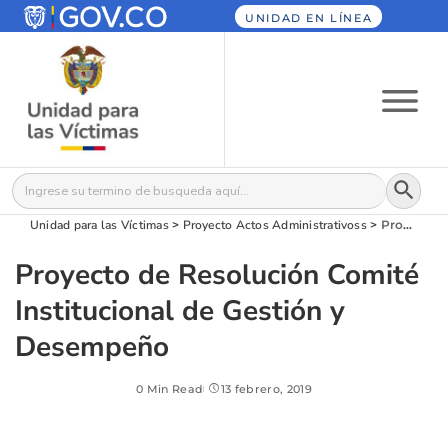
UNIDAD EN LÍNEA
Botón
Buscar:
Unidad para las Víctimas
>
Proyecto Actos Administrativos​​​s
>
Proyecto de Resolución Comité Institucional de Gestión y Desempeño
Proyecto de Resolución Comité
Institucional de Gestión y
Desempeño
0 Min Read
13 febrero, 2019