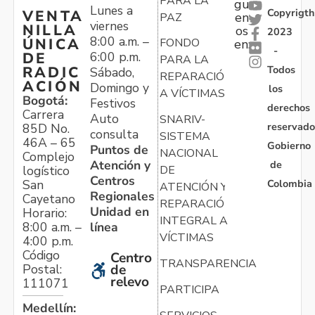
PARA LA
gu
Lunes a
Copyrigth
VENTA
en
PAZ
viernes
NILLA
os
2023
8:00 a.m. –
ÚNICA
FONDO
en:
-
6:00 p.m.
DE
PARA LA
Todos
RADIC
Sábado,
REPARACIÓN
ACIÓN
Domingo y
los
A VÍCTIMAS
Bogotá:
Festivos
derechos
Carrera
Auto
SNARIV-
reservado
85D No.
consulta
SISTEMA
46A – 65
Gobierno
Puntos de
NACIONAL
Complejo
Atención y
de
logístico
DE
Centros
Colombia
San
ATENCIÓN Y
Regionales
Cayetano
REPARACIÓN
Unidad en
Horario:
INTEGRAL A
línea
8:00 a.m. –
VÍCTIMAS
4:00 p.m.
Código
Centro
TRANSPARENCIA
Postal:
de
relevo
111071
PARTICIPA
Medellín: