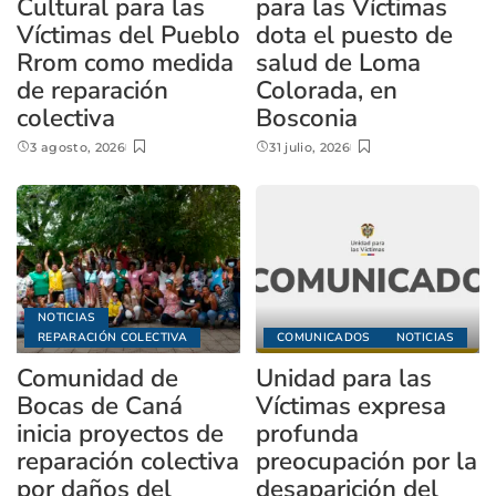
Cultural para las
para las Víctimas
Víctimas del Pueblo
dota el puesto de
Rrom como medida
salud de Loma
de reparación
Colorada, en
colectiva
Bosconia
3 agosto, 2026
31 julio, 2026
NOTICIAS
REPARACIÓN COLECTIVA
COMUNICADOS
NOTICIAS
Comunidad de
Unidad para las
Bocas de Caná
Víctimas expresa
inicia proyectos de
profunda
reparación colectiva
preocupación por la
por daños del
desaparición del