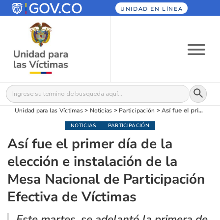
UNIDAD EN LÍNEA
Botón
Buscar:
Unidad para las Víctimas
>
Noticias
>
Participación
>
Así fue el primer día de la elección e instalación de la Mesa Nacional de Participación Efectiva de Víctimas
NOTICIAS
PARTICIPACIÓN
Así fue el primer día de la
elección e instalación de la
Mesa Nacional de Participación
Efectiva de Víctimas
Este martes, se adelantó la primera de