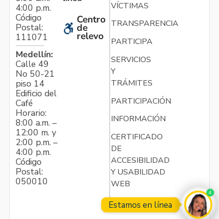
VÍCTIMAS
4:00 p.m.
Código
Centro
TRANSPARENCIA
Postal:
de
relevo
111071
PARTICIPA
Medellín:
SERVICIOS
Calle 49
Y
No 50-21
TRÁMITES
piso 14
Edificio del
PARTICIPACIÓN
Café
Horario:
INFORMACIÓN
8:00 a.m. –
12:00 m. y
CERTIFICADO
2:00 p.m. –
DE
4:00 p.m.
ACCESIBILIDAD
Código
Postal:
Y USABILIDAD
050010
WEB
4
Estamos en línea