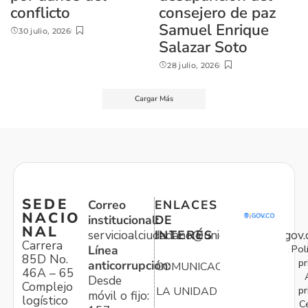
conflicto
consejero de paz
Samuel Enrique
30 julio, 2026
Salazar Soto
28 julio, 2026
Cargar Más
SEDE
Correo
ENLACES
NACIO
institucional:
DE
NAL
servicioalciudadano@unidadvictimas.gov.
INTERÉS
Carrera
Pol
Línea
85D No.
pr
anticorrupción:
COMUNICACIONES
46A – 65
Desde
Complejo
pr
LA UNIDAD
móvil o fijo:
logístico
C