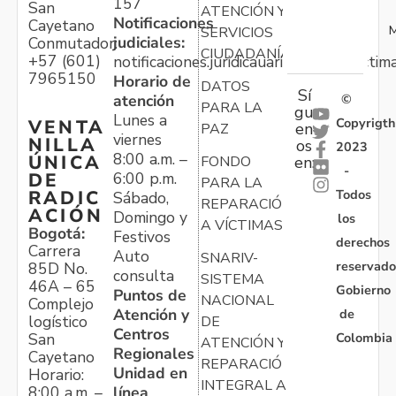
157
San
ATENCIÓN Y
Notificaciones
Cayetano
M
SERVICIOS
judiciales:
Conmutador:
CIUDADANÍA
+57 (601)
notificaciones.juridicauariv@unidadvictim
7965150
Horario de
DATOS
Sí
atención
©
PARA LA
gu
Lunes a
Copyrigth
VENTA
en
PAZ
viernes
NILLA
os
2023
8:00 a.m. –
ÚNICA
FONDO
en:
-
6:00 p.m.
DE
PARA LA
Todos
RADIC
Sábado,
REPARACIÓN
ACIÓN
Domingo y
los
A VÍCTIMAS
Bogotá:
Festivos
derechos
Carrera
Auto
SNARIV-
reservado
85D No.
consulta
SISTEMA
46A – 65
Gobierno
Puntos de
NACIONAL
Complejo
Atención y
de
logístico
DE
Centros
Colombia
San
ATENCIÓN Y
Regionales
Cayetano
REPARACIÓN
Unidad en
Horario:
INTEGRAL A
línea
8:00 a.m. –