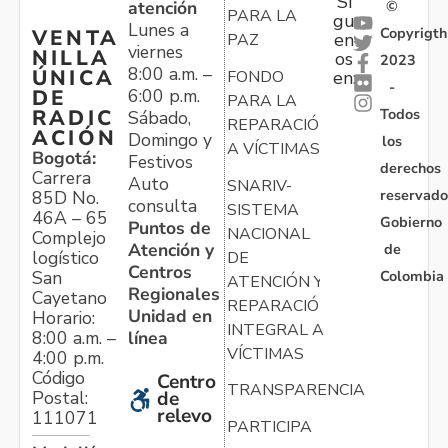
Sí
atención
©
PARA LA
gu
Lunes a
Copyrigth
VENTA
en
PAZ
viernes
NILLA
os
2023
8:00 a.m. –
ÚNICA
FONDO
en:
-
6:00 p.m.
DE
PARA LA
Todos
RADIC
Sábado,
REPARACIÓN
ACIÓN
Domingo y
los
A VÍCTIMAS
Bogotá:
Festivos
derechos
Carrera
Auto
SNARIV-
reservado
85D No.
consulta
SISTEMA
46A – 65
Gobierno
Puntos de
NACIONAL
Complejo
Atención y
de
logístico
DE
Centros
Colombia
San
ATENCIÓN Y
Regionales
Cayetano
REPARACIÓN
Unidad en
Horario:
INTEGRAL A
línea
8:00 a.m. –
VÍCTIMAS
4:00 p.m.
Código
Centro
TRANSPARENCIA
Postal:
de
relevo
111071
PARTICIPA