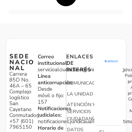
SEDE
Correo
ENLACES
NACIO
institucional:
DE
NAL
servicioalciudadano@unidadvictimas.gov.
INTERÉS
Carrera
Pol
Línea
85D No.
pr
anticorrupción:
COMUNICACIONES
46A – 65
Desde
Complejo
pr
LA UNIDAD
móvil o fijo:
logístico
C
157
San
ATENCIÓN Y
Notificaciones
Cayetano
M
SERVICIOS
judiciales:
Conmutador:
CIUDADANÍA
+57 (601)
notificaciones.juridicauariv@unidadvictim
7965150
Horario de
DATOS