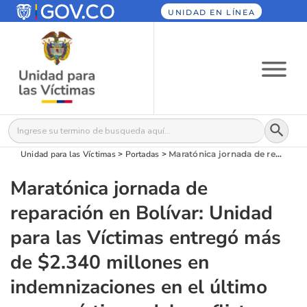
UNIDAD EN LÍNEA
Botón
Buscar:
Unidad para las Víctimas
>
Portadas
>
Maratónica jornada de reparación en Bolívar: Unidad para las Víctimas entregó más de $2.340 millones en indemnizaciones en el último mes a víctimas del conflicto
Maratónica jornada de
reparación en Bolívar: Unidad
para las Víctimas entregó más
de $2.340 millones en
indemnizaciones en el último