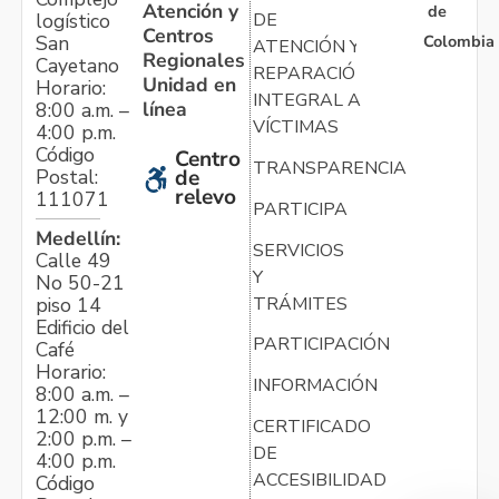
Atención y
de
logístico
DE
Centros
Colombia
San
ATENCIÓN Y
Regionales
Cayetano
REPARACIÓN
Unidad en
Horario:
INTEGRAL A
línea
8:00 a.m. –
VÍCTIMAS
4:00 p.m.
Código
Centro
TRANSPARENCIA
Postal:
de
relevo
111071
PARTICIPA
Medellín:
SERVICIOS
Calle 49
Y
No 50-21
TRÁMITES
piso 14
Edificio del
PARTICIPACIÓN
Café
Horario:
INFORMACIÓN
8:00 a.m. –
12:00 m. y
CERTIFICADO
2:00 p.m. –
DE
4:00 p.m.
ACCESIBILIDAD
Código