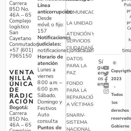
Carrera
Pol
Línea
85D No.
pr
anticorrupción:
COMUNICACIONES
46A – 65
Desde
Complejo
pr
LA UNIDAD
móvil o fijo:
logístico
C
157
San
ATENCIÓN Y
Notificaciones
Cayetano
M
SERVICIOS
judiciales:
Conmutador:
CIUDADANÍA
+57 (601)
notificaciones.juridicauariv@unidadvictim
7965150
Horario de
DATOS
Sí
atención
©
PARA LA
gu
Lunes a
Copyrigth
VENTA
en
PAZ
viernes
NILLA
os
2023
8:00 a.m. –
ÚNICA
FONDO
en:
-
6:00 p.m.
DE
PARA LA
Todos
RADIC
Sábado,
REPARACIÓN
ACIÓN
Domingo y
los
A VÍCTIMAS
Bogotá:
Festivos
derechos
Carrera
Auto
SNARIV-
reservado
85D No.
consulta
SISTEMA
46A – 65
Gobierno
Puntos de
NACIONAL
Complejo