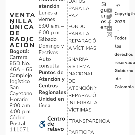
DATOS
Sí
atención
©
PARA LA
gu
Lunes a
Copyrigth
VENTA
en
PAZ
viernes
NILLA
os
2023
8:00 a.m. –
ÚNICA
FONDO
en:
-
6:00 p.m.
DE
PARA LA
Todos
RADIC
Sábado,
REPARACIÓN
ACIÓN
Domingo y
los
A VÍCTIMAS
Bogotá:
Festivos
derechos
Carrera
Auto
SNARIV-
reservado
85D No.
consulta
SISTEMA
46A – 65
Gobierno
Puntos de
NACIONAL
Complejo
Atención y
de
logístico
DE
Centros
Colombia
San
ATENCIÓN Y
Regionales
Cayetano
REPARACIÓN
Unidad en
Horario:
INTEGRAL A
línea
8:00 a.m. –
VÍCTIMAS
4:00 p.m.
Código
Centro
TRANSPARENCIA
Postal:
de
relevo
111071
PARTICIPA