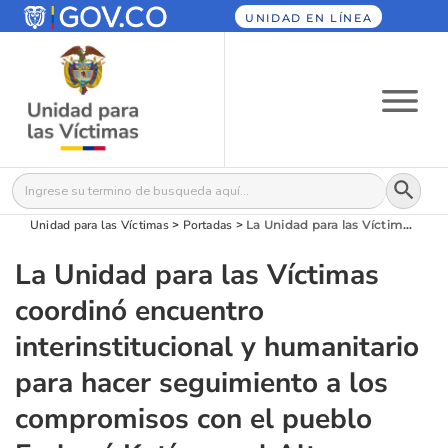
UNIDAD EN LÍNEA
Botón
Buscar:
Unidad para las Víctimas
>
Portadas
>
La Unidad para las Víctimas coordinó encuentro interinstitucional y humanitario para hacer seguimiento a los compromisos con el pueblo Emberá Katío, en el Alto Andágueda (Chocó)
La Unidad para las Víctimas
coordinó encuentro
interinstitucional y humanitario
para hacer seguimiento a los
compromisos con el pueblo