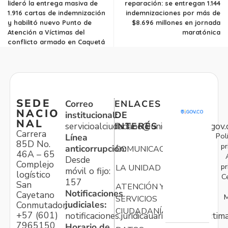
lideró la entrega masiva de
reparación: se entregan 1.144
1.916 cartas de indemnización
indemnizaciones por más de
y habilitó nuevo Punto de
$8.696 millones en jornada
Atención a Víctimas del
maratónica
conflicto armado en Caquetá
SEDE
Correo
ENLACES
NACIO
institucional:
DE
NAL
servicioalciudadano@unidadvictimas.gov.
INTERÉS
Carrera
Pol
Línea
85D No.
pr
anticorrupción:
COMUNICACIONES
46A – 65
Desde
Complejo
pr
LA UNIDAD
móvil o fijo:
logístico
C
157
San
ATENCIÓN Y
Notificaciones
Cayetano
M
SERVICIOS
judiciales:
Conmutador:
CIUDADANÍA
+57 (601)
notificaciones.juridicauariv@unidadvictim
7965150
Horario de