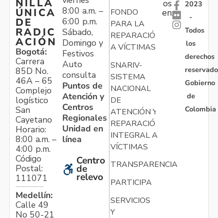
NILLA
os
2023
8:00 a.m. –
ÚNICA
FONDO
en:
-
6:00 p.m.
DE
PARA LA
Todos
RADIC
Sábado,
REPARACIÓN
ACIÓN
Domingo y
los
A VÍCTIMAS
Bogotá:
Festivos
derechos
Carrera
Auto
SNARIV-
reservado
85D No.
consulta
SISTEMA
46A – 65
Gobierno
Puntos de
NACIONAL
Complejo
Atención y
de
logístico
DE
Centros
Colombia
San
ATENCIÓN Y
Regionales
Cayetano
REPARACIÓN
Unidad en
Horario:
INTEGRAL A
línea
8:00 a.m. –
VÍCTIMAS
4:00 p.m.
Código
Centro
TRANSPARENCIA
Postal:
de
relevo
111071
PARTICIPA
Medellín:
SERVICIOS
Calle 49
Y
No 50-21