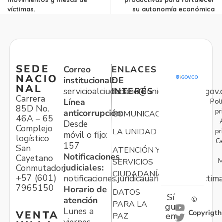
víctimas.
su autonomía económica
SEDE
Correo
ENLACES
NACIO
institucional:
DE
NAL
servicioalciudadano@unidadvictimas.gov.
INTERÉS
Carrera
Pol
Línea
85D No.
pr
anticorrupción:
COMUNICACIONES
46A – 65
Desde
Complejo
pr
LA UNIDAD
móvil o fijo:
logístico
C
157
San
ATENCIÓN Y
Notificaciones
Cayetano
M
SERVICIOS
judiciales:
Conmutador:
CIUDADANÍA
+57 (601)
notificaciones.juridicauariv@unidadvictim
7965150
Horario de
DATOS
Sí
atención
©
PARA LA
gu
Lunes a
Copyrigth
VENTA
en
PAZ
viernes