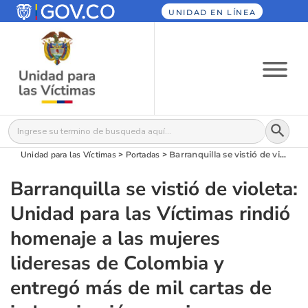
UNIDAD EN LÍNEA
Botón
Buscar:
Unidad para las Víctimas
>
Portadas
>
Barranquilla se vistió de violeta: Unidad para las Víctimas rindió homenaje a las mujeres lideresas de Colombia y entregó más de mil cartas de indemnización a mujeres víctimas
Barranquilla se vistió de violeta:
Unidad para las Víctimas rindió
homenaje a las mujeres
lideresas de Colombia y
entregó más de mil cartas de