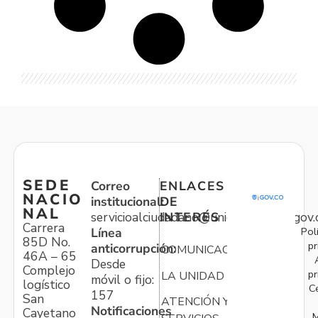
SEDE
Correo
ENLACES
NACIO
institucional:
DE
NAL
servicioalciudadano@unidadvictimas.gov.
INTERÉS
Carrera
Pol
Línea
85D No.
pr
anticorrupción:
COMUNICACIONES
46A – 65
Desde
Complejo
pr
LA UNIDAD
móvil o fijo:
logístico
C
157
San
ATENCIÓN Y
Notificaciones
Cayetano
M