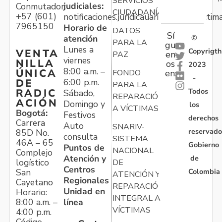
SERVICIOS
judiciales:
Conmutador:
CIUDADANÍA
+57 (601)
notificaciones.juridicauariv@unidadvictim
7965150
Horario de
DATOS
Sí
atención
©
PARA LA
gu
Lunes a
Copyrigth
VENTA
en
PAZ
viernes
NILLA
os
2023
8:00 a.m. –
ÚNICA
FONDO
en:
-
6:00 p.m.
DE
PARA LA
Todos
RADIC
Sábado,
REPARACIÓN
ACIÓN
Domingo y
los
A VÍCTIMAS
Bogotá:
Festivos
derechos
Carrera
Auto
SNARIV-
reservado
85D No.
consulta
SISTEMA
46A – 65
Gobierno
Puntos de
NACIONAL
Complejo
Atención y
de
logístico
DE
Centros
Colombia
San
ATENCIÓN Y
Regionales
Cayetano
REPARACIÓN
Unidad en
Horario:
INTEGRAL A
línea
8:00 a.m. –
VÍCTIMAS
4:00 p.m.