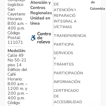
Atención y
de
logístico
DE
Centros
Colombia
San
ATENCIÓN Y
Regionales
Cayetano
REPARACIÓN
Unidad en
Horario:
INTEGRAL A
línea
8:00 a.m. –
VÍCTIMAS
4:00 p.m.
Código
Centro
TRANSPARENCIA
Postal:
de
relevo
111071
PARTICIPA
Medellín:
SERVICIOS
Calle 49
Y
No 50-21
TRÁMITES
piso 14
Edificio del
PARTICIPACIÓN
Café
Horario:
INFORMACIÓN
8:00 a.m. –
12:00 m. y
CERTIFICADO
2:00 p.m. –
DE
4:00 p.m.
ACCESIBILIDAD
Código