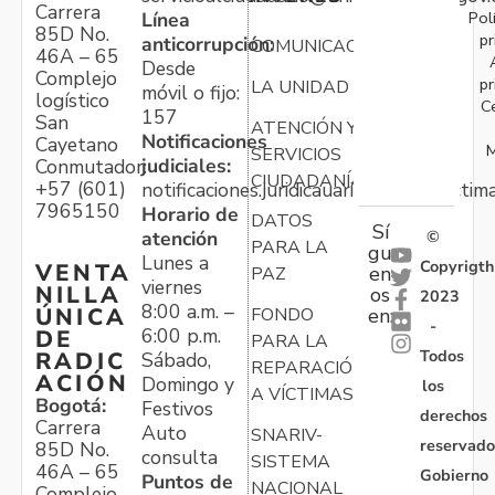
Carrera
Pol
Línea
85D No.
pr
anticorrupción:
COMUNICACIONES
46A – 65
Desde
Complejo
pr
LA UNIDAD
móvil o fijo:
logístico
C
157
San
ATENCIÓN Y
Notificaciones
Cayetano
M
SERVICIOS
judiciales:
Conmutador:
CIUDADANÍA
+57 (601)
notificaciones.juridicauariv@unidadvictim
7965150
Horario de
DATOS
Sí
atención
©
PARA LA
gu
Lunes a
Copyrigth
VENTA
en
PAZ
viernes
NILLA
os
2023
8:00 a.m. –
ÚNICA
FONDO
en:
-
6:00 p.m.
DE
PARA LA
Todos
RADIC
Sábado,
REPARACIÓN
ACIÓN
Domingo y
los
A VÍCTIMAS
Bogotá:
Festivos
derechos
Carrera
Auto
SNARIV-
reservado
85D No.
consulta
SISTEMA
46A – 65
Gobierno
Puntos de
NACIONAL
Complejo