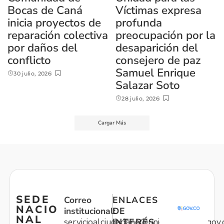
Bocas de Caná
Víctimas expresa
inicia proyectos de
profunda
reparación colectiva
preocupación por la
por daños del
desaparición del
conflicto
consejero de paz
Samuel Enrique
30 julio, 2026
Salazar Soto
28 julio, 2026
Cargar Más
SEDE
Correo
ENLACES
NACIO
institucional:
DE
NAL
servicioalciudadano@unidadvictimas.gov.
INTERÉS