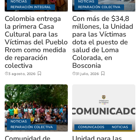
NOTICIAS
NOTICIAS
REPARACIÓN INTEGRAL
REPARACIÓN COLECTIVA
Colombia entrega
Con más de $34,8
la primera Casa
millones, la Unidad
Cultural para las
para las Víctimas
Víctimas del Pueblo
dota el puesto de
Rrom como medida
salud de Loma
de reparación
Colorada, en
colectiva
Bosconia
3 agosto, 2026
31 julio, 2026
NOTICIAS
REPARACIÓN COLECTIVA
COMUNICADOS
NOTICIAS
Comunidad de
Unidad para las