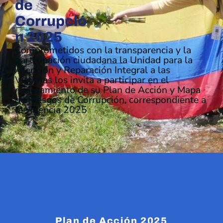
de
Corrupció
n 2025
Comprometidos con la transparencia y la
participación ciudadana la Unidad para la
Atención y Reparación Integral a las
Victimas los invita a participar en el
mejoramiento de su Plan de Acción y Mapa
de Riesgos de Corrupción, correspondiente a
la vigencia 2025
Plan de Acción 2025